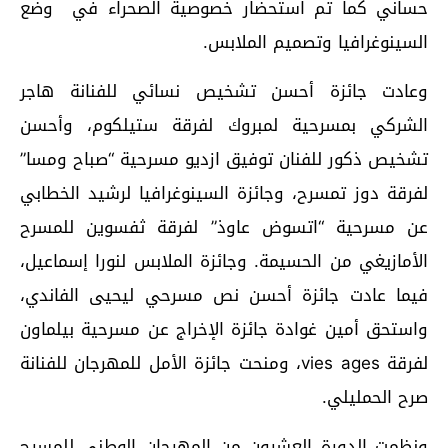
حساني كما تم استحضار خصوصية الصحراء في وضع
السينوغرافيا وتصميم الملابس.
وعادت جائزة أحسن تشخيص نسائي للفنانة هاجر
الشركي بمسرحية لمبروك لفرقة ستيلكوم، وأحسن
تشخيص ذكور للفنان توفيق ازديو مسرحية “صباح ومسا”
لفرقة دوز تمسرح، وجائزة السينوغرافيا لرشيد الخطابي
عن مسرحية “اتسوض عاوذ” لفرقة ثفسوين للمسرح
الأمازيغي من الحسيمة. وجائزة الملابس لنورا إسماعيل،
فيما عادت جائزة أحسن نص مسرحي ليحيى الفاندي،
واستحق أمين غوادة جائزة الإخراج عن مسرحية بيلماون
لفرقة vies ages، ومنحت جائزة الأمل للمهرجان للفنانة
صرح الحمليلي.
ونظمت الدورة العشرون من المهرجان الوطني للمسرح