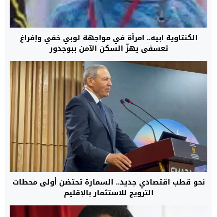
الكنتاوية ابيه.. امرأة في مواجهة لوبي خفي وإفراغ
تعسفي يهزّ السكن الآمن ببوجدور
نحو قطب اقتصادي جديد.. السمارة تحتضن أولى محطات
الترويج للاستثمار بالإقليم