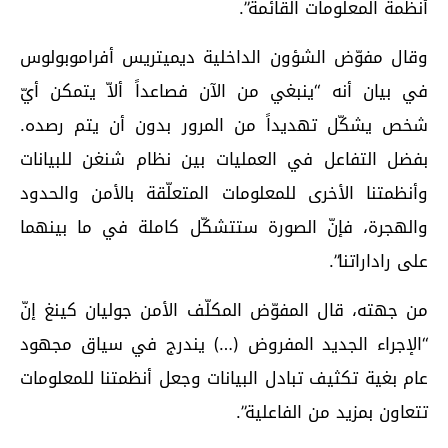
أنظمة المعلومات القائمة”.
وقال مفوّض الشؤون الداخلية ديميتريس أفراموبولوس
في بيان أنه “ينبغي من الآن فصاعداً ألاّ يتمكن أيّ
شخص يشكّل تهديداً من المرور بدون أن يتم رصده.
بفضل التفاعل في العمليات بين نظام شنغن للبيانات
وأنظمتنا الأخرى للمعلومات المتعلّقة بالأمن والحدود
والهجرة، فإنّ الصورة ستتشكّل كاملة في ما بينهما
على راداراتنا”.
من جهته، قال المفوّض المكلّف الأمن جوليان كينغ إنّ
“الإجراء الجديد المفروض (…) يندرج في سياق مجهود
عام بغية تكثيف تبادل البيانات وجعل أنظمتنا للمعلومات
تتعاون بمزيد من الفاعلية”.