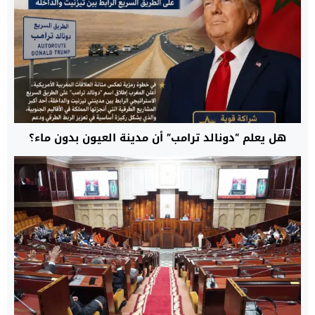
هل يعلم “دونالد ترامب” أن مدينة العيون بدون ماء؟