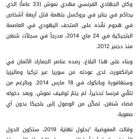
وكان الجهادي الفرنسي مهدي نموش (33 عاماً) الذي
يحاكم في يناير في بروكسل بتهمة قتل أربعة أشخاص
في هجوم نفّذه على المتحف اليهودي في العاصمة
البلجيكية في 24 ماي 2014، مدرجاً في سجلاّت شنغن
منذ دجنبر 2012.
وبناء على هذا البلاغ، رصده عناصر الجمارك الألمان في
فرانكفورت لدى عودته من سوريا عبر تركيا وماليزيا
وسنغافورة وبانكوك في 18 مارس 2014. وبالرغم من
تلقّي فرنسا تحذيراً، لم يتمّ توقيف نموش. وبعد دخوله
فضاء شنغن، تمكّن من الوصول إلى بلجيكا بدون أي
صعوبة.
وقالت المفوضية “بحلول نهاية 2019، ستكون الدول