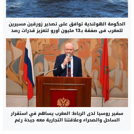
الحكومة الهولندية توافق على تصدير زورقين مسيرين
للمغرب في صفقة بـ13 مليون أورو لتعزيز قدرات رصد
الغواصات والألغام البحرية
سفير روسيا لدى الرباط: المغرب يساهم في استقرار
الساحل والصحراء وعلاقتنا التجارية معه جيدة رغم
العقوبات الغربية