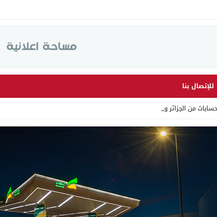
للإتصال بنا
ات من الجزائر وأرقاما بـ”2 _