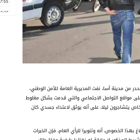
17:55
2:21
2:09
16:15
0:49
1:09
17:20
6:58
در من مدينة آسا، نفت المديرية العامة للأمن الوطني،
 على مواقع التواصل الاجتماعي والتي قدمت بشكل مغلوط
، يظهر فيه أشخاص يتشاجرون ليلا، على أنه يوثق لاعتداء جسدي كان
 بهذا الخصوص، أنه وتنويرا للرأي العام، فإن الخبرات
شريط المذكور لا علاقة له نهائيا بقضية وفاة طالب