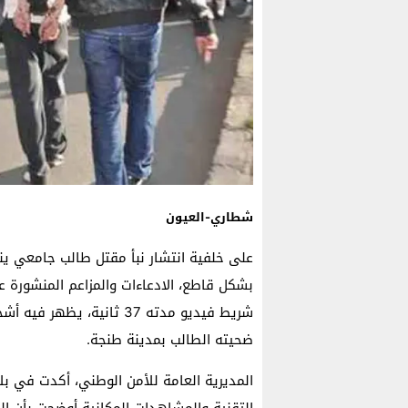
شطاري-العيون
على خلفية انتشار نبأ مقتل طالب جامعي ينح
بشكل قاطع، الادعاءات والمزاعم المنشورة
شريط فيديو مدته 37 ثانية
ضحيته الطالب بمدينة طنجة.
المديرية العامة للأمن الوطني، أكدت في بلاغ
التقنية والمشاهدات المكانية أوضحت بأن ال