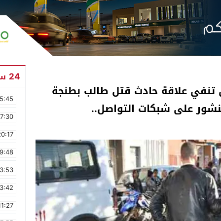
24 ساعة
ي تنفي علاقة حادث قتل طالب بطنجة
5:45
 منشور على شبكات التواصل..
17:30
20:17
9:48
3:53
3:42
11:27