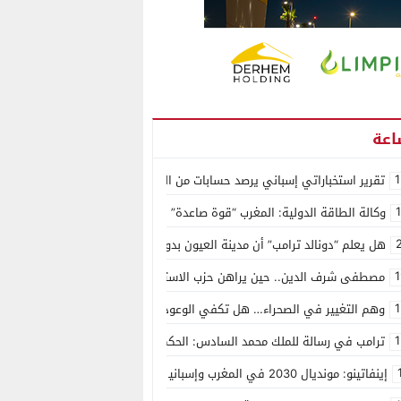
1
تقرير استخباراتي إسباني يرصد حسابات من الجزائر وأرقاما بـ”213+” ضمن حملة رقمية منظمة حرّضت على اقتحام سبتة
وكالة الطاقة الدولية: المغرب “قوة صاعدة” في سوق المعادن الاستراتيجية ال
هل يعلم “دونالد ترامب” أن مدينة العيون بدون ماء؟
1
مصطفى شرف الدين.. حين يراهن حزب الاستقلال على الكفاءة ويمنح الشباب ف
1
وهم التغيير في الصحراء… هل تكفي الوعود الفارغة لصناعة الواقع؟
1
ترامب في رسالة للملك محمد السادس: الحكم الذاتي هو الأساس الوحيد لحل ق
إينفاتينو: مونديال 2030 في المغرب وإسبانيا والبرتغال سيكون “الأجمل في التاريخ”