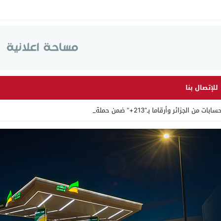
للإتصال بنا
ئر وأرقاما بـ”213+” ضمن حملة رقمية منظ_