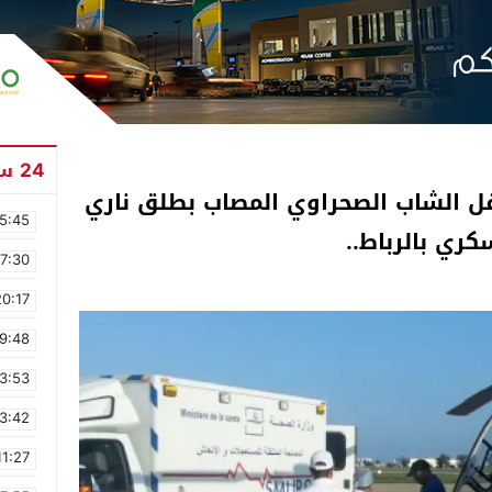
24 ساعة
قل الشاب الصحراوي المصاب بطلق ناري
5:45
ري بالرباط..
17:30
20:17
9:48
3:53
3:42
11:27