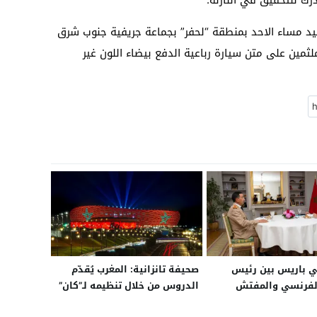
د مساء الاحد بمنطقة “لحفر” بجماعة جريفية جنوب شرق
رف عصابة ملثمين على متن سيارة رباعية الدفع بيضاء اللون غير
ي باريس بين رئيس
صحيفة تانزانية: المغرب يُقدّم
الفرنسي والمفتش
الدروس من خلال تنظيمه لـ”كان”
جيش المغربي
2025 وعلى تنزانيا الاستفادة