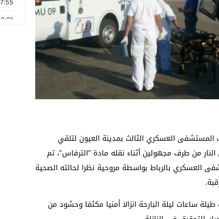
17:55
2:21
2:09
16:15
0:49
1:09
17:20
6:58
المستشفى العسكري الثالث بمدينة العيون لتلقي
النار من طرف مجهولين أثناء نقله مادة “الترفاس”، تم
شفى العسكري بالرباط بواسطة مروحية نظرا لحالته الصحية
قبة.
ة ساعات ليلة البارحة انزالا أمنيا مكثفا وحشود من
رك للتحقيق في النازلة.