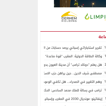
1
تقرير استخباراتي إسباني يرصد حسابات من الجزائر وأرقاما بـ”213+” ضمن حملة رقمية منظمة حرّضت على اقتحام سبتة
وكالة الطاقة الدولية: المغرب “قوة صاعدة” في سوق المعادن الاستراتيجية ال
هل يعلم “دونالد ترامب” أن مدينة العيون بدون ماء؟
1
مصطفى شرف الدين.. حين يراهن حزب الاستقلال على الكفاءة ويمنح الشباب ف
1
وهم التغيير في الصحراء… هل تكفي الوعود الفارغة لصناعة الواقع؟
1
ترامب في رسالة للملك محمد السادس: الحكم الذاتي هو الأساس الوحيد لحل ق
إينفاتينو: مونديال 2030 في المغرب وإسبانيا والبرتغال سيكون “الأجمل في التاريخ”