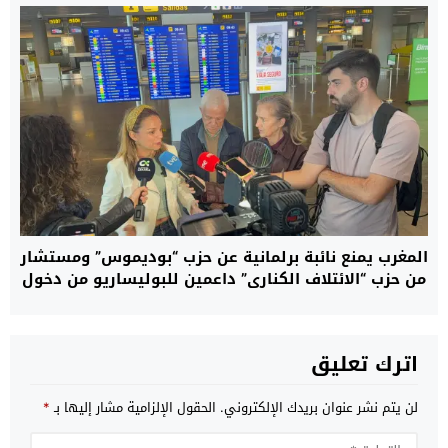
المغرب يمنع نائبة برلمانية عن حزب “بوديموس” ومستشار
من حزب “الائتلاف الكناري” داعمين للبوليساريو من دخول
العيون.. ومصدر: هؤلاء لا يحترمون القانون
اترك تعليق
لن يتم نشر عنوان بريدك الإلكتروني.
الحقول الإلزامية مشار إليها بـ
*