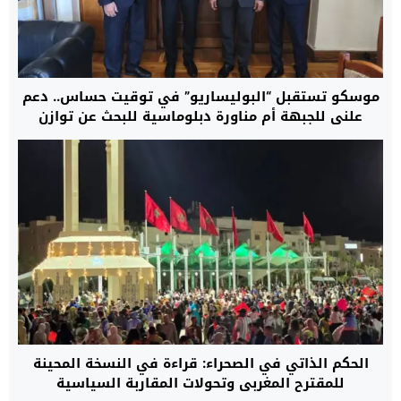
موسكو تستقبل “البوليساريو” في توقيت حساس.. دعم
علني للجبهة أم مناورة دبلوماسية للبحث عن توازن
مفقود أمام تصاعد الدعم الدولي لمقترح لحكم الذاتي
المغربي؟
الحكم الذاتي في الصحراء: قراءة في النسخة المحينة
للمقترح المغربي وتحولات المقاربة السياسية