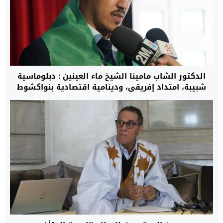
الدكتور الشاب مامينا الشيخ ماء العينين : دبلوماسية
شبيبة، امتداد إفريقي، ودينامية اقتصادية بنواكشوط