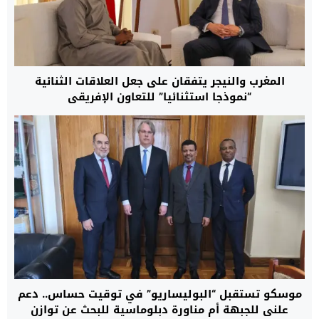
المغرب والنيجر يتفقان على جعل العلاقات الثنائية
“نموذجا استثنائيا” للتعاون الإفريقي
موسكو تستقبل “البوليساريو” في توقيت حساس.. دعم
علني للجبهة أم مناورة دبلوماسية للبحث عن توازن