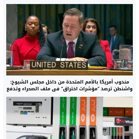
مندوب أمريكا بالأمم المتحدة من داخل مجلس الشيوخ:
واشنطن ترصد “مؤشرات اختراق” في ملف الصحراء وتدفع
بالمسار الأممي نحو تسوية واقعية تنهي نزاع الخمسة
عقود