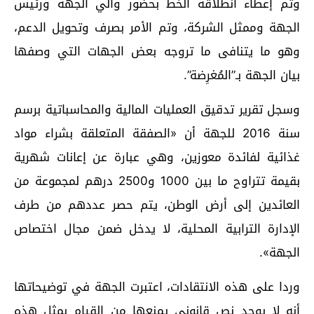
وتم إعطاء انطلاقة الخط بحضور والي الجهة ورئيس
الجهة وممثل الشركة، وتم الأمر بصرف وتحويل الدعم،
وهو ما يتنافى ما تروجه بعض الجهات التي وصفها
بيان الجهة بـ”المُغرِضة”.
وسجل تقرير تدقيق العمليات المالية والمحاسباتية برسم
سنة 2016 للجهة أن «الصفقة المتعلقة بشراء مواد
غذائية لفائدة معوزين، وهي عبارة عن إعانات شهرية
بقيمة تتراوح ما بين 1000 و2500 درهم لمجموعة من
العائدين إلى أرض الوطن، يتم حصر عددهم من طرف
الإدارة الترابية المحلية، لا يدخل ضمن مجال اختصاص
الجهة».
وردا على هذه الانتقادات، اعتبرت الجهة في توضيحاتها
أنه لا يوجد نص قانوني يمنعها من القيام بمثل هذه