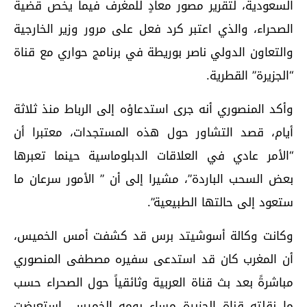
السعودية، لتقرير مصور معادٍ للمغرف فيما يخص قضية
الصحراء، والذي اعتبر كرد فعل على مرور وزير الخارجية
والتعاون الدولي ناصر بوريطة في برنامج حواري مع قناة
“الجزيرة” القطرية.
وأكد المنصوري أنه جرى استدعاؤه إلى الرباط منذ ثلاثة
أيام، قصد التشاور حول هذه المستجدات، معتبرا أن
“الأمر عادي في العلاقات الدبلوماسية حينما تعبرها
بعض السحب الباردة”، مشيرا إلى أن ” الأمور سرعان ما
ستعود إلى حالتها الطبيعية”.
وكانت وكالة أسوشيتد برس قد كشفت أمس الخميس،
أن المغرب كان قد استدعى سفيره مصطفى المنصوري
مباشرةً بعد بث قناة العربية وثائقياً حول الصحراء حسب
ما نقلته قناة الجزيرة مساء يومه الخميس، استعرضت