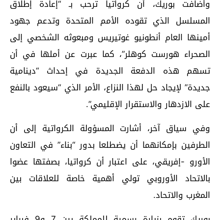
وأضافت بوريك، أن كرواتيا ترحب بـ “إعادة إطلاق
المسلسل الذي تقوده الأمم المتحدة وتدعم جهود
أمينها العام أنطونيو غوتيريس ومبعوثه الشخصي إلى
الصحراء هورست كوهلر”، كما عبرت عن أملها في أن
تسهم هذه الدفعة الجديدة في إحداث “دينامية
جديدة” لإيجاد حل لهذا النزاع، الأمر الذي “سيعود بالنفع
على الازدهار والاستقرار الإقليمي”.
وفي سياق آخر، أشارت المسؤولة الكرواتية إلى أن
الطرفين بإمكانهما أن يضطلعا بدور “بناء” في التعاون
الأورو -إفريقي، على اعتبار أن كرواتيا، بصفتها عضوا
بالاتحاد الأوروبي تولي أهمية خاصة للعلاقات بين
المغرب والاتحاد.
بوريك تقوم بزيارة رسمية للمملكة بين 7 و9 فبراير