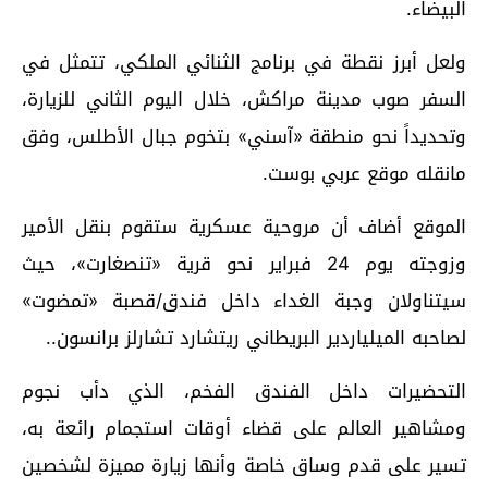
البيضاء.
ولعل أبرز نقطة في برنامج الثنائي الملكي، تتمثل في
السفر صوب مدينة مراكش، خلال اليوم الثاني للزيارة،
وتحديداً نحو منطقة «آسني» بتخوم جبال الأطلس، وفق
مانقله موقع عربي بوست.
الموقع أضاف أن مروحية عسكرية ستقوم بنقل الأمير
وزوجته يوم 24 فبراير نحو قرية «تنصغارت»، حيث
سيتناولان وجبة الغداء داخل فندق/قصبة «تمضوت»
لصاحبه الميلياردير البريطاني ريتشارد تشارلز برانسون..
التحضيرات داخل الفندق الفخم، الذي دأب نجوم
ومشاهير العالم على قضاء أوقات استجمام رائعة به،
تسير على قدم وساق خاصة وأنها زيارة مميزة لشخصين