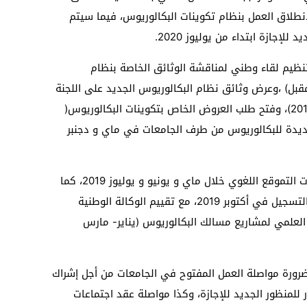
دخول الجامعي 2020 موعدا لانطلاق العمل بنظام تكوينات البكالوريوس، فيما سيتم
إجازة ابتداء من يوليوز 2020.
ظيم لقاء وطني لمناقشة الوثائق الخاصة بنظام
والمصادقة عليها (23 أبريل المقبل) ،وعرض وثائق نظام البكالوريوس الجديد على اللجنة
الوطنية لتنسيق التعليم العالي (26 أبريل 2019)، وفتح طلب العروض الخاص بتكوينات البكالوريوس(
 مسالك جديدة للبكالوريوس من طرف الجامعات في ماي و دجنبر
وسيكون الطلبة الجدد على موعد مع اختبارات التموقع اللغوي خلال ماي و يونيو و يوليوز 2019، كما
سيتم إطلاق المنصة المعلوماتية للتوجيه والتسجيل في أكتوبر 2019، مع تقييم الوكالة الوطنية
العلمي لمشاريع مسالك البكالوريوس (يناير- مارس
ى ضرورة مواصلة العمل المفتوح في الجامعات من أجل إشراك
لمنظور الجديد للإجازة، وكذا مواصلة عقد اجتماعات