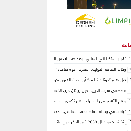
1
تقرير استخباراتي إسباني يرصد حسابات من الجزائر وأرقاما بـ”213+” ضمن حملة رقمية منظمة حرّضت على اقتحام سبتة
وكالة الطاقة الدولية: المغرب “قوة صاعدة” في سوق المعادن الاستراتيجية ال
هل يعلم “دونالد ترامب” أن مدينة العيون بدون ماء؟
1
مصطفى شرف الدين.. حين يراهن حزب الاستقلال على الكفاءة ويمنح الشباب ف
1
وهم التغيير في الصحراء… هل تكفي الوعود الفارغة لصناعة الواقع؟
1
ترامب في رسالة للملك محمد السادس: الحكم الذاتي هو الأساس الوحيد لحل ق
إينفاتينو: مونديال 2030 في المغرب وإسبانيا والبرتغال سيكون “الأجمل في التاريخ”