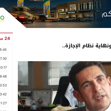
24 ساعة
نهاية نظام الإجازة..
5:45
17:30
20:17
9:48
3:53
3:42
11:27