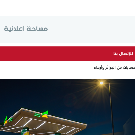
للإتصال بنا
 من الجزائر وأرقاما بـ”213+” _