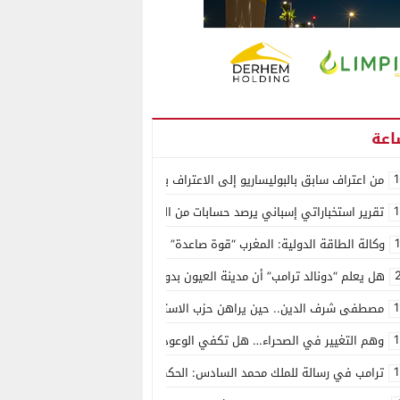
1
من اعتراف سابق بالبوليساريو إلى الاعتراف بسيادة المغرب على الصحراء.. كول
1
تقرير استخباراتي إسباني يرصد حسابات من الجزائر وأرقاما بـ”213+” ضمن حملة رقمية منظمة حرّضت على اقتحام سبتة
وكالة الطاقة الدولية: المغرب “قوة صاعدة” في سوق المعادن الاستراتيجية ال
هل يعلم “دونالد ترامب” أن مدينة العيون بدون ماء؟
1
مصطفى شرف الدين.. حين يراهن حزب الاستقلال على الكفاءة ويمنح الشباب ف
1
وهم التغيير في الصحراء… هل تكفي الوعود الفارغة لصناعة الواقع؟
1
ترامب في رسالة للملك محمد السادس: الحكم الذاتي هو الأساس الوحيد لحل ق