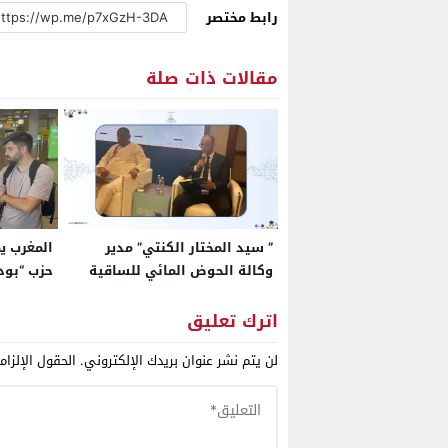
رابط مختصر
مقالات ذات صلة
” سيد المختار الكنتي” مدير
المغرب يم
وكالة الحوض المائي للساقية
حزب “بو
الحمراء ووادي الذهب، يبصم
حزب “الائ
على مشاركة متميزة بالمملكة
للبوليسا
اترك تعليق
العربية السعودية
ومصدر: ه
لن يتم نشر عنوان بريدك الإلكتروني.
الحقول الإلزام
القانون