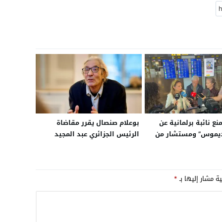
نع نائبة برلمانية عن
بوعلام صنصال يقرر مقاضاة
ديموس” ومستشار من
الرئيس الجزائري عبد المجيد
تلاف الكناري” داعمين
تبون
ريو من دخول العيون..
ؤلاء لا يحترمون
ية مشار إليها بـ
*