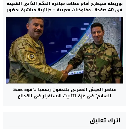
بوريطة سيطرح أمام عطاف مبادرة الحكم الذاتي المُحينة
في 40 صفحة.. مفاوضات مغربية – جزائرية مباشرة بحضور
دي ميستورا في السفارة الأمريكية بمدريد حول ملف
الصحراء غدا الأحد
عناصر الجيش المغربي يلتحقون رسميا بـ”قوة حفظ
السلام” في غزة لتثبيت الاستقرار في القطاع
اترك تعليق