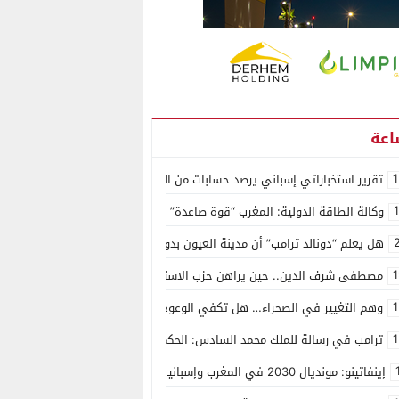
1
تقرير استخباراتي إسباني يرصد حسابات من الجزائر وأرقاما بـ”213+” ضمن حملة رقمية منظمة حرّضت على اقتحام سبتة
وكالة الطاقة الدولية: المغرب “قوة صاعدة” في سوق المعادن الاستراتيجية ال
هل يعلم “دونالد ترامب” أن مدينة العيون بدون ماء؟
1
مصطفى شرف الدين.. حين يراهن حزب الاستقلال على الكفاءة ويمنح الشباب ف
1
وهم التغيير في الصحراء… هل تكفي الوعود الفارغة لصناعة الواقع؟
1
ترامب في رسالة للملك محمد السادس: الحكم الذاتي هو الأساس الوحيد لحل ق
إينفاتينو: مونديال 2030 في المغرب وإسبانيا والبرتغال سيكون “الأجمل في التاريخ”