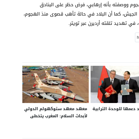
لهجوم ووصفته بأنه إرهابي، فرض حظر على البنادق
الجيش، كما أن البلاد في حالة تأهب قصوى منذ الهجوم،
في تهديد تلقته أرديرن عبر تويتر.
 دعمها للوحدة الترابية
معهد معهد ستوكهولم الدولي
لأبحاث السلام: المغرب يتخطى
الجزائر في استيراد الأسلحة..
وأهم وارداته من الولايات
المتحدة الأمريكية وإسرائيل