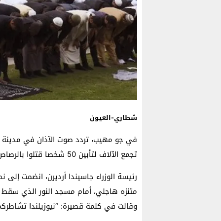
شطاري-العيون
في جو مهيب، تردد صوت الآذان في مدينة كر
تجمع الآلاف لتأبين 50 شخصا قتلوا بالرصاص في مسجدين بالمدينة الأسبوع الماضي.
متنزه هاجلي، أمام مسجد النور الذي سقط 
وقالت في كلمة قصيرة: “نيوزيلندا تشاطركم ا