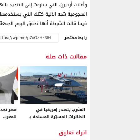
وأعلنت أرديرن، التي سارعت إلى التنديد با
الهجومية شبه الآلية كتلك التي يستخدمها 
فيما قالت الشرطة أنها تحقق اليوم الجمعة، 
رابط مختصر
مقالات ذات صلة
المغرب يتصدر إفريقيا في
مصر تجدد
الطائرات المسيّرة المسلحة بـ
للمغرب
102 منظومة متطورة ويتجاوز
الجزائر ومصر في فئة “النخبة
اترك تعليق
العسكرية”