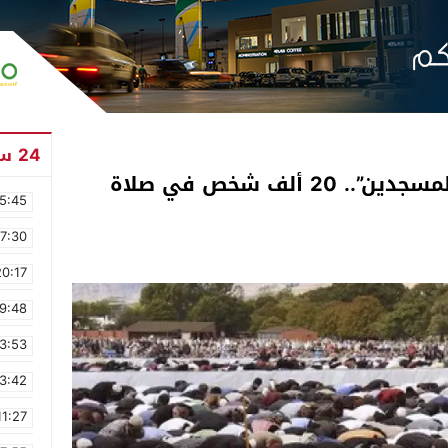
24 ساعة
نيوزيلندا تخلد ذكرى “مجزرة المسجدين”.. 20 ألف شخص في صلاة
5:45
17:30
20:17
9:48
3:53
3:42
11:27