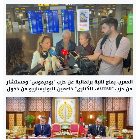
المغرب يمنع نائبة برلمانية عن حزب “بوديموس” ومستشار
من حزب “الائتلاف الكناري” داعمين للبوليساريو من دخول
العيون.. ومصدر: هؤلاء لا يحترمون القانون