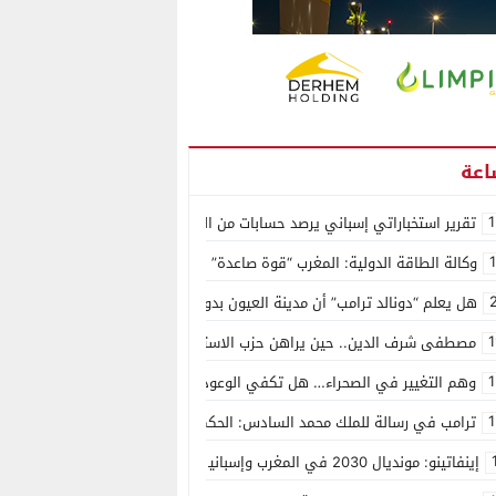
1
تقرير استخباراتي إسباني يرصد حسابات من الجزائر وأرقاما بـ”213+” ضمن حملة رقمية منظمة حرّضت على اقتحام سبتة
وكالة الطاقة الدولية: المغرب “قوة صاعدة” في سوق المعادن الاستراتيجية ال
هل يعلم “دونالد ترامب” أن مدينة العيون بدون ماء؟
1
مصطفى شرف الدين.. حين يراهن حزب الاستقلال على الكفاءة ويمنح الشباب ف
1
وهم التغيير في الصحراء… هل تكفي الوعود الفارغة لصناعة الواقع؟
1
ترامب في رسالة للملك محمد السادس: الحكم الذاتي هو الأساس الوحيد لحل ق
إينفاتينو: مونديال 2030 في المغرب وإسبانيا والبرتغال سيكون “الأجمل في التاريخ”