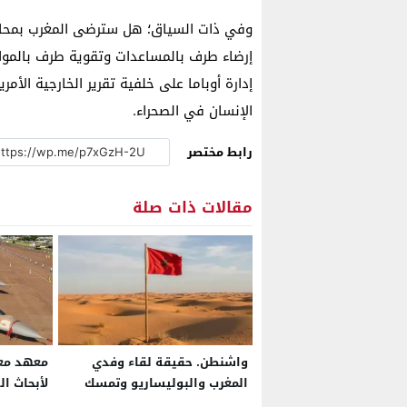
وفي ذات السياق؛ هل سترضى المغرب بمحاو
إرضاء طرف بالمساعدات وتقوية طرف بالمواق
إدارة أوباما على خلفية تقرير الخارجية الأ
الإنسان في الصحراء.
رابط مختصر
مقالات ذات صلة
واشنطن. حقيقة لقاء وفدي
معهد مع
المغرب والبوليساريو وتمسك
لأبحاث ا
أميركا بخيار الحكم الذاتي في
الجزائر ف