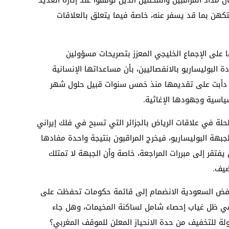
داد المراقبين والمحللين الذين توقفوا عند إثارة العديد
تكهن بما قد يسفر عنه، خاصة فيما يتعلق بالعلاقات
على الإجماع الخليجي المعزز بتصريحات مسؤولين
ة البوليساريو بالانفصاليين، بأن مساعداتها الإنسانية
ها دأبت على تقديمها منذ خمس سنوات قبيل حلول شهر
سياسية وجهودها الإغاثية.
لحلة في علاقات الرياض بالجزائر التي تسبح في فلك إيراني
لجبهة البوليساريو، فيخرج المراقبون بنتيجة واحدة مفادها
يفتقر إلى مبررات المراجعة، خاصة وأن الجبهة لا تمتلك
ضيف.
فض السعودية الانضمام إلى قائمة حكومات تحفظت على
 في ظل غياب إحصاء شامل لساكنة المخيمات، وهل جاء
 للتخفيف من حدة الانحياز المعلن للموقف المغربي؟