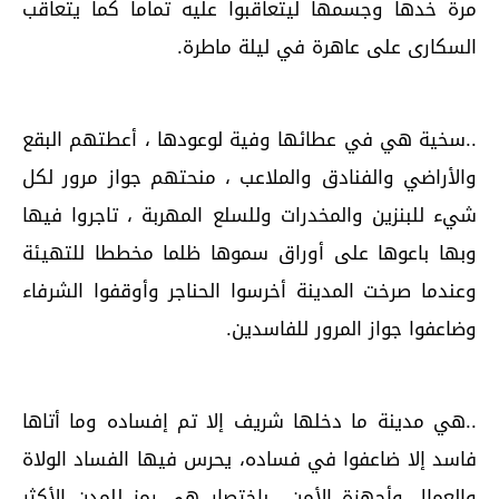
مرة خدها وجسمها ليتعاقبوا عليه تماما كما يتعاقب
السكارى على عاهرة في ليلة ماطرة.
..سخية هي في عطائها وفية لوعودها ، أعطتهم البقع
والأراضي والفنادق والملاعب ، منحتهم جواز مرور لكل
شيء للبنزين والمخدرات وللسلع المهربة ، تاجروا فيها
وبها باعوها على أوراق سموها ظلما مخططا للتهيئة
وعندما صرخت المدينة أخرسوا الحناجر وأوقفوا الشرفاء
وضاعفوا جواز المرور للفاسدين.
..هي مدينة ما دخلها شريف إلا تم إفساده وما أتاها
فاسد إلا ضاعفوا في فساده، يحرس فيها الفساد الولاة
والعمال وأجهزة الأمن.. بإختصار هي رمز للمدن الأكثر