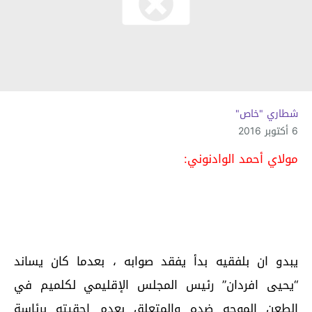
شطاري "خاص"
6 أكتوبر 2016
مولاي أحمد الوادنوني:
يبدو ان بلفقيه بدأ يفقد صوابه ، بعدما كان يساند
“يحيى افردان” رئيس المجلس الإقليمي لكلميم في
الطعن الموجه ضده والمتعلق بعدم احقيته برئاسة