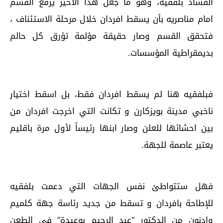
الفساد بلفقيه، وهو ما جعل هذا الاخير يرفع القسم
امام مناصريه بأن يسقط افردان خلال مرحلة الاستئناف ،
فتحقق القسم وصار حقيقة مؤلمة تؤرق كل حالم
بديمقراطية المؤسسات.
فبلفقيه هنا لم يسقط افردان فقط، بل اسقط اختيار
ناخبي مدينة بويزكارن و تكانت التي اخرجت افردان من
بين احشائها للعلن وصار ابنها رئيساً لأول مرة باقليم
يعتبر عاصمة للجهة.
فهل ستتواطئ نفس الجهات التي دعمت بلفقيه
للإطاحة بافردان و تسقط من جديد رئاسة جهة كلميم
وادنون من الدكتور “عبد الرحيم بوعيدة” في الطعن