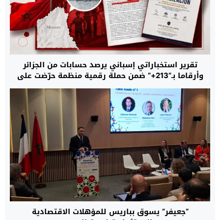
تقرير استخباراتي إسباني يرصد حسابات من الجزائر
وأرقاما بـ”213+” ضمن حملة رقمية منظمة حرّضت على
اقتحام سبتة
“جعيفر” يسوق بباريس للمؤهلات الاقتصادية