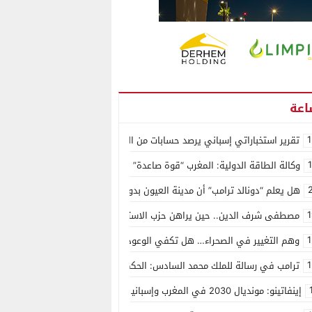
1
تقرير استخباراتي إسباني يرصد حسابات من الجزائر وأرقاما بـ”213+” ضمن حملة رقمية منظمة حرّضت على اقتحام سبتة
وكالة الطاقة الدولية: المغرب “قوة صاعدة” في سوق المعادن الاستراتيجية ال
هل يعلم “دونالد ترامب” أن مدينة العيون بدون ماء؟
1
مصطفى شرف الدين.. حين يراهن حزب الاستقلال على الكفاءة ويمنح الشباب ف
1
وهم التغيير في الصحراء… هل تكفي الوعود الفارغة لصناعة الواقع؟
1
ترامب في رسالة للملك محمد السادس: الحكم الذاتي هو الأساس الوحيد لحل ق
إينفاتينو: مونديال 2030 في المغرب وإسبانيا والبرتغال سيكون “الأجمل في التاريخ”