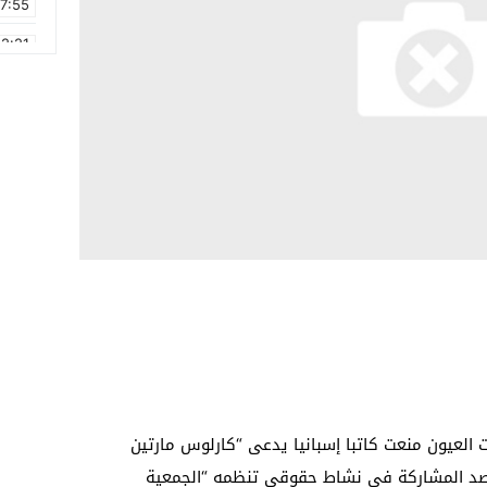
17:55
2:21
2:09
16:15
0:49
1:09
17:20
6:58
لعيون منعت كاتبا إسبانيا يدعى “كارلوس مارتين
قصد المشاركة في نشاط حقوقي تنظمه “الجمعية