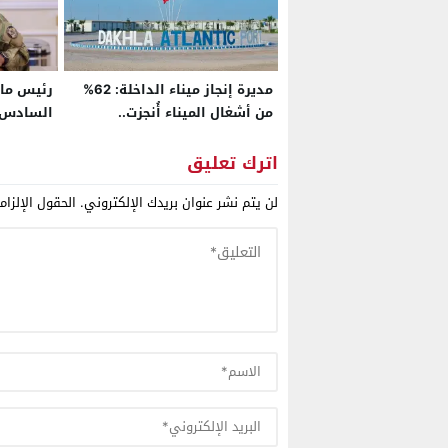
مديرة إنجاز ميناء الداخلة: 62%
رئيس مال
من أشغال الميناء أُنجزت..
السادس 
والمشروع يستقطب المستثمرين
ووحدة بلا
ويرسم ملامح أكبر قطب لوجستي
اترك تعليق
بجنوب المغرب
لن يتم نشر عنوان بريدك الإلكتروني.
الحقول الإلزام