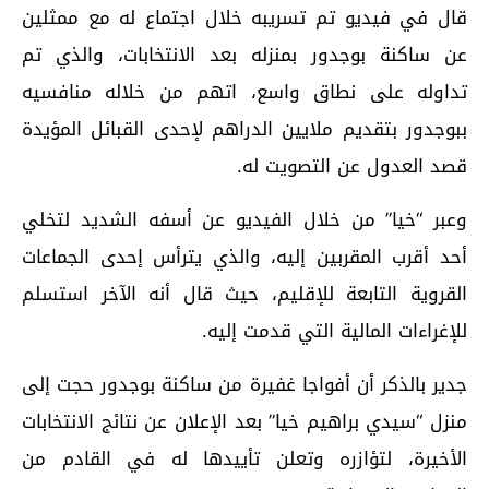
قال في فيديو تم تسريبه خلال اجتماع له مع ممثلين
عن ساكنة بوجدور بمنزله بعد الانتخابات، والذي تم
تداوله على نطاق واسع، اتهم من خلاله منافسيه
ببوجدور بتقديم ملايين الدراهم لإحدى القبائل المؤيدة
قصد العدول عن التصويت له.
وعبر “خيا” من خلال الفيديو عن أسفه الشديد لتخلي
أحد أقرب المقربين إليه، والذي يترأس إحدى الجماعات
القروية التابعة للإقليم، حيث قال أنه الآخر استسلم
للإغراءات المالية التي قدمت إليه.
جدير بالذكر أن أفواجا غفيرة من ساكنة بوجدور حجت إلى
منزل “سيدي براهيم خيا” بعد الإعلان عن نتائج الانتخابات
الأخيرة، لتؤازره وتعلن تأييدها له في القادم من