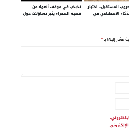
روب المستقبل.. اختبار
تذبذب في موقف أنغولا من
ذكاء الاصطناعي في
قضية الصحراء يثير تساؤلات حول
تداريب الأسد الإفريقي 2026
توازناتها الدبلوماسية
أول مرة
ية مشار إليها بـ
*
لإلكتروني.
لإلكتروني.