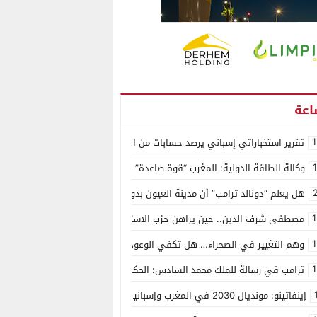
1
تقرير استخباراتي إسباني يرصد حسابات من الجزائر وأرقاما بـ”213+” ضمن حملة رقمية منظمة حرّضت على اقتحام سبتة
وكالة الطاقة الدولية: المغرب “قوة صاعدة” في سوق المعادن الاستراتيجية ال
هل يعلم “دونالد ترامب” أن مدينة العيون بدون ماء؟
1
مصطفى شرف الدين.. حين يراهن حزب الاستقلال على الكفاءة ويمنح الشباب ف
1
وهم التغيير في الصحراء… هل تكفي الوعود الفارغة لصناعة الواقع؟
1
ترامب في رسالة للملك محمد السادس: الحكم الذاتي هو الأساس الوحيد لحل ق
إينفاتينو: مونديال 2030 في المغرب وإسبانيا والبرتغال سيكون “الأجمل في التاريخ”