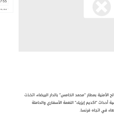
17:55
2:21
2:09
16:15
0:49
1:09
17:20
6:58
الأمنية بمطار “محمد الخامس” بالدار البيضاء، اتخذت
ة أحداث “اكديم إيزيك” النعمة الأسفاري والحاملة
عاء في اتجاه فرنسا.