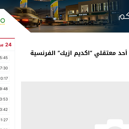
24 ساعة
أحد معتقلي “اكديم ازيك” الفرنسية
5:45
17:30
20:17
9:48
3:53
3:42
11:27