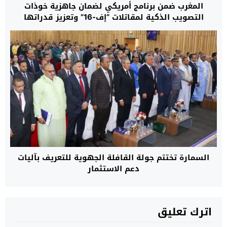
المغرب ضمن برنامج أمريكي لضمان جاهزية خوذات
التصويب الذكية لمقاتلات “إف-16” وتعزيز قدراتها
القتالية حتى عام 2032
السمارة تختتم جولة القافلة الجهوية للتعريف بآليات
دعم الاستثمار
اترك تعليق