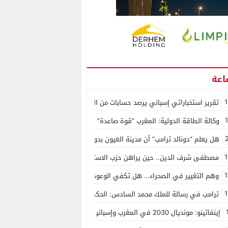
1
تقرير استخباراتي إسباني يرصد حسابات من الجزائر وأرقاما بـ”213+” ضمن حملة رقمية منظمة حرّضت على اقتحام سبتة
وكالة الطاقة الدولية: المغرب “قوة صاعدة” في سوق المعادن الاستراتيجية ال
هل يعلم “دونالد ترامب” أن مدينة العيون بدون ماء؟
1
مصطفى شرف الدين.. حين يراهن حزب الاستقلال على الكفاءة ويمنح الشباب ف
1
وهم التغيير في الصحراء… هل تكفي الوعود الفارغة لصناعة الواقع؟
1
ترامب في رسالة للملك محمد السادس: الحكم الذاتي هو الأساس الوحيد لحل ق
إينفاتينو: مونديال 2030 في المغرب وإسبانيا والبرتغال سيكون “الأجمل في التاريخ”