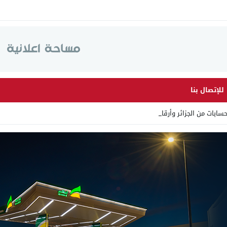
للإتصال بنا
 من الجزائر وأرقاما بـ”213+” _