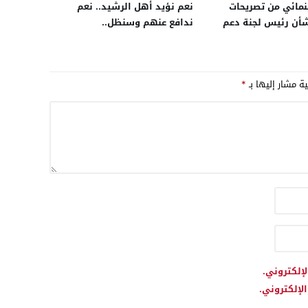
مائي من تصريحات
نعم نؤيد أهل الرشيد.. نعم
شأن رئيس لجنة دعم
ندافع عنهم وسنظل..
 السينمائية
ية مشار إليها بـ
*
لإلكتروني.
لإلكتروني.