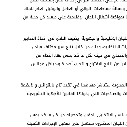
وعمالة مقاطعات، الوالي أو العامل والوكيل العام للملك
ا بمواكبة أشغال اللجان الإقليمية على صعيد كل جهة من
جان الإقليمية والجهوية، يضيف البلاغ، في اتخاذ التدابير
يات الانتخابية، وذلك من خلال تتبع سير مختلف مراحل
والتصدي في حينه لكل ما قد يمس بها، ابتداء من
علان عن نتائج الاقتراع وانتخاب أجهزة وهياكل مجالس
ة والجهوية ستباشر مهامها في تقيد تام بالقوانين والأنظمة
 والصلاحيات التي يخولها القانون للأجهزة التشريعية
مسلسل الانتخابي المقبل وتحصينه من كل ما قد يمس
فإن اللجان المذكورة ستعمل على تفعيل الإجراءات الكفيلة