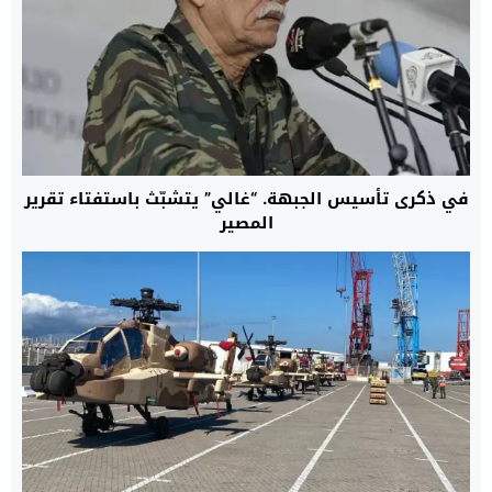
في ذكرى تأسيس الجبهة. “غالي” يتشبّث باستفتاء تقرير
المصير