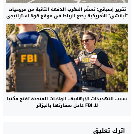
تقرير إسباني: تسلُّم المغرب الدفعة الثانية من مروحيات
“أباتشي” الأمريكية يضع الرباط في موقع قوة استراتيجي
ويقرب قواته من معايير جيوش حلف “الناتو”
بسبب التهديدات الإرهابية.. الولايات المتحدة تفتح مكتبا
للـ FBI داخل سفارتها بالجزائر
اترك تعليق