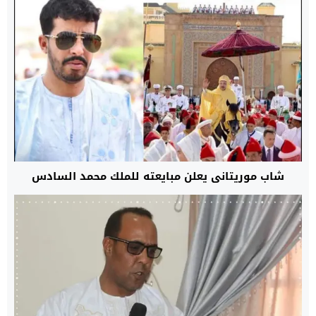
شاب موريتاني يعلن مبايعته للملك محمد السادس