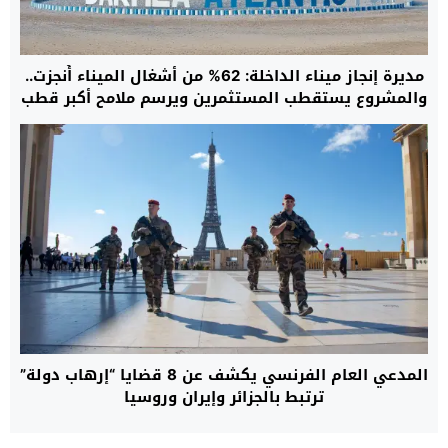
مديرة إنجاز ميناء الداخلة: 62% من أشغال الميناء أُنجزت..
والمشروع يستقطب المستثمرين ويرسم ملامح أكبر قطب
لوجستي بجنوب المغرب
المدعي العام الفرنسي يكشف عن 8 قضايا “إرهاب دولة”
ترتبط بالجزائر وإيران وروسيا