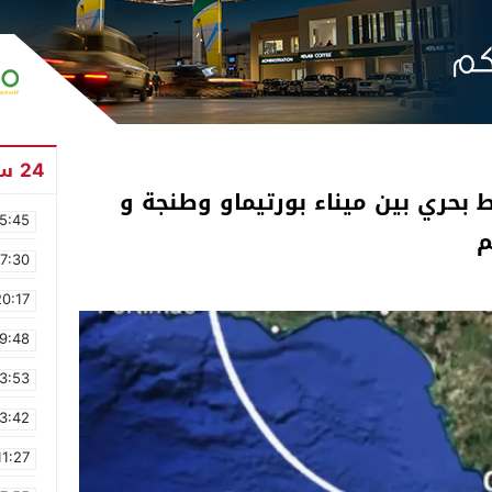
24 ساعة
 بحري بين ميناء بورتيماو وطنجة و
5:45
17:30
20:17
9:48
3:53
3:42
11:27