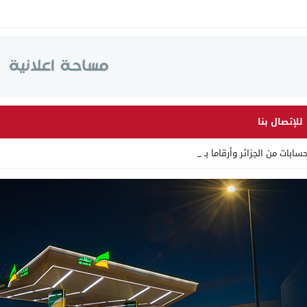
للإتصال بنا
ن الجزائر وأرقاما بـ”213+” ضمن _