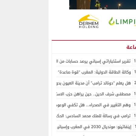
1
تقرير استخباراتي إسباني يرصد حسابات من الجزائر وأرقاما بـ”213+” ضمن حملة رقمية منظمة حرّضت على اقتحام سبتة
وكالة الطاقة الدولية: المغرب “قوة صاعدة” في سوق المعادن الاستراتيجية ال
هل يعلم “دونالد ترامب” أن مدينة العيون بدون ماء؟
1
مصطفى شرف الدين.. حين يراهن حزب الاستقلال على الكفاءة ويمنح الشباب ف
1
وهم التغيير في الصحراء… هل تكفي الوعود الفارغة لصناعة الواقع؟
1
ترامب في رسالة للملك محمد السادس: الحكم الذاتي هو الأساس الوحيد لحل ق
إينفاتينو: مونديال 2030 في المغرب وإسبانيا والبرتغال سيكون “الأجمل في التاريخ”