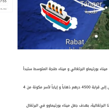
17:55
2:21
2:09
16:15
0:49
1:09
17:20
6:58
 ميناء بورتيماو البرتغالي و ميناء طنجة المتوسط ستبدأ
و ذكرت ذات المصادر، أن سعر التذكرة سيصل إلى قرابة 4500 درهم ذهاباً و إياباً لأسر مكونة من 4
 البرتغالية، بهدف جعل ميناء بورتيماوو في البرتغال