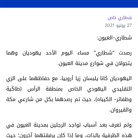
شطاري خاص
27 يونيو 2021
شطاري-العيون:
رصدت “شطاري” مساء اليوم الأحد يهوديان وهما
يتجولان في شوارع مدينة العيون.
اليهوديان كانا يلبسان زيا أروبيا، مع حفاظهما على الزي
التقليدي اليهودي الخاص بمنطقة الرأس (طاݣية
وظفائر- الكيباه)، حيث تم رصدهما بكل من شارعي مكة
والقيروان.
ولم تعرف بعد أسباب تواجد الرجلين بمدينة العيون في
هذه الظرفية بالذات، وما إذا كان برفقتهما آخرون؛ حيث