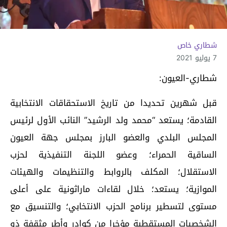
شطاري خاص
7 يوليو 2021
شطاري-العيون:
قبل شهرين تحديدا من تاريخ الاستحقاقات الانتخابية
القادمة؛ يستعد “محمد ولد الرشيد” النائب الأول لرئيس
المجلس البلدي والعضو البارز بمجلس جهة العيون
الساقية الحمراء؛ وعضو اللجنة التنفيذية لحزب
الاستقلال؛ المكلف بالروابط والتنظيمات والهيئات
الموازية؛ يستعد؛ خلال لقاءات ماراثونية على أعلى
مستوى لتسطير برنامج الحزب الانتخابي؛ والتنسيق مع
الشخصيات المستقطبة مؤخرا من كوادر وأطر مثقفة ذو