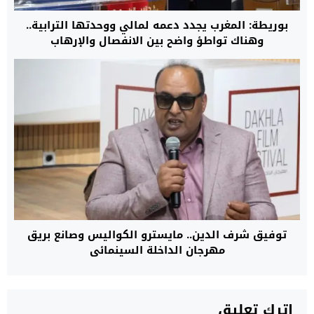
بوريطة: المغرب يجدد دعمه لمالي ووحدتها الترابية..
وهناك تواطؤ واضح بين الانفصال والإرهاب
توفيق شرف الدين.. مايسترو الكواليس وصانع بريق
مهرجان الداخلة السينمائي
اترك تعليق