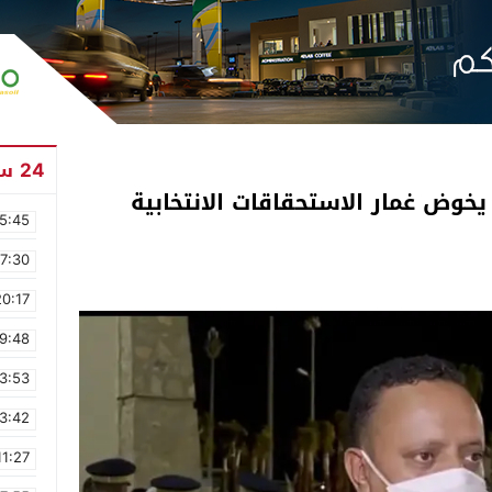
24 ساعة
يخوض غمار الاستحقاقات الانتخابية
5:45
17:30
20:17
9:48
3:53
3:42
11:27