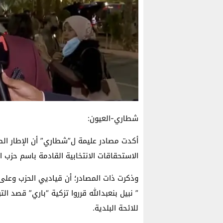
شطاري-العيون:
أكدت مصادر عليمة ل”شطاري” أن الإطار الص
الاستحقاقات الانتخابية القادمة باسم حزب ال
وذكرت ذات المصادر؛ أن قياديي الحزب وعلى 
” نبيل بنعبدالله قرروا تزكية “باري” قصد ا
للائحة البلدية.