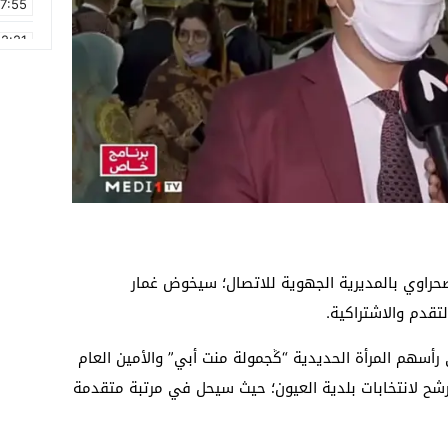
17:55
2:21
2:09
16:15
0:49
1:09
17:20
6:58
حراوي بالمديرية الجهوية للاتصال؛ سيخوض غمار
تقدم والاشتراكية.
رأسهم المرأة الحديدية “ݣجمولة منت أبي” والأمين العام
لترشح لانتخابات بلدية العيون؛ حيث سيحل في مرتبة متقدمة