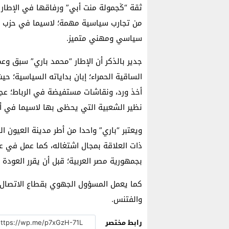
ثقة “ݣجمولة منت أبي” ورفاقها في الإطار “
من تجارب سياسية مهمة؛ لاسيما في حزب ال
سياسي ومهني متميز.
جدير بالذكر أن الإطار “محمد باري” سبق وع
أخذ ورد، ونقاشات مستفيضة في الرباط؛ عجلت
نظير الشعبية التي يحظى بها لاسيما في أ
ويعتبر “باري” واحدا من أطر مدينة العيون ا
ذات العلاقة بمجال اشتغاله، كما عمل في عدد
بجمهورية مصر العربية؛ قبل أن يقرر العودة إل
كما يعمل المسؤول الجهوي بقطاع الاتصال ش
والفتنس.
رابط مختصر