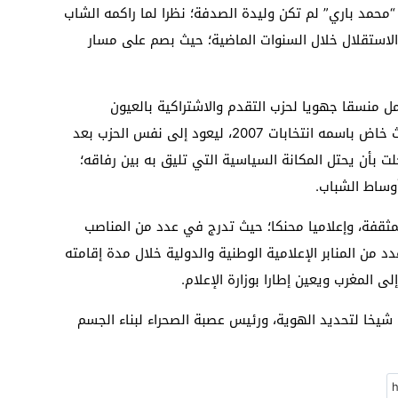
محمد باري” لم تكن وليدة الصدفة؛ نظرا لما راكمه الشاب
استقلال خلال السنوات الماضية؛ حيث بصم على مسار
مل منسقا جهويا لحزب التقدم والاشتراكية بالعيون
الساقية الحمراء؛ إبان بداياته السياسية؛ حيث خاض باسمه انتخابات 2007، ليعود إلى نفس الحزب بعد
 بأن يحتل المكانة السياسية التي تليق به بين رفاقه؛
وساط الشباب.
لمثقفة، وإعلاميا محنكا؛ حيث تدرج في عدد من المناصب
 من المنابر الإعلامية الوطنية والدولية خلال مدة إقامته
ى المغرب ويعين إطارا بوزارة الإعلام.
يخا لتحديد الهوية، ورئيس عصبة الصحراء لبناء الجسم