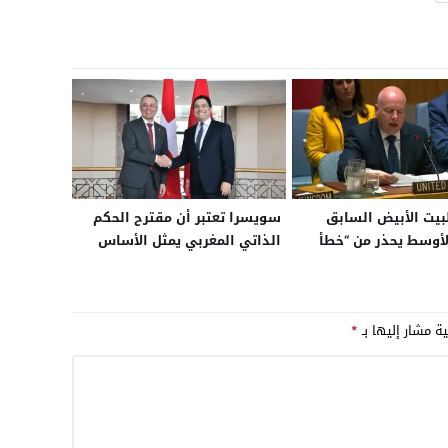
بيت الأبيض السابق
سويسرا تعتبر أن مقترح الحكم
أوسط يحذر من “خطأ
الذاتي المغربي يمثل الأساس
ي” في تجاهل دعم
الأكثر جدية ومصداقية
وليساريو لتحويلها إلى
وبراغماتية لحل نزاع الصحراء
ري يهدد استقرار
ية مشار إليها بـ
*
يقيا