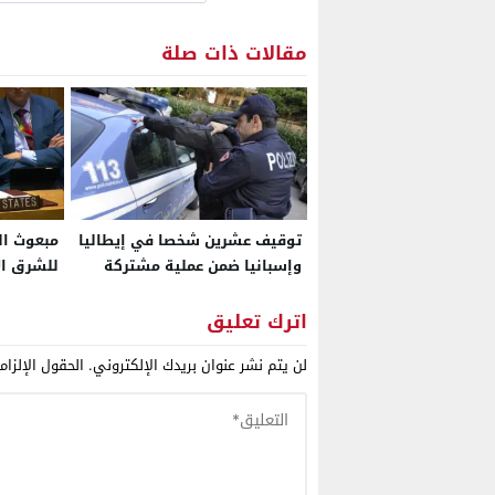
مقالات ذات صلة
توقيف عشرين شخصا في إيطاليا
مبعوث ال
وإسبانيا ضمن عملية مشتركة
للشرق ال
استهدفت شبكة لتهريب
استراتيج
الحشيش انطلاقاً من المغرب نحو
إيران للب
اترك تعليق
مدن أوروبية
ذراع عسك
لن يتم نشر عنوان بريدك الإلكتروني.
الحقول الإلزام
شمال إفر