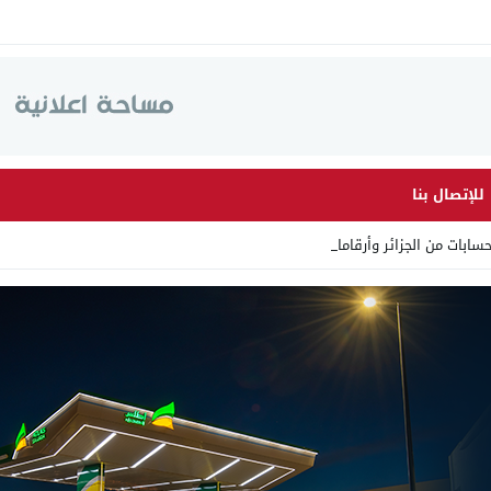
للإتصال بنا
 من الجزائر وأرقاما بـ”213+” _