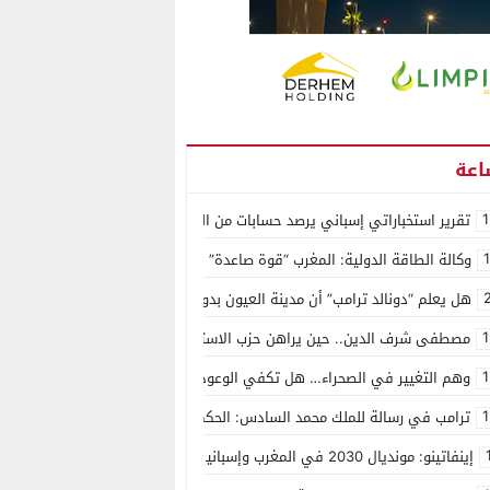
1
تقرير استخباراتي إسباني يرصد حسابات من الجزائر وأرقاما بـ”213+” ضمن حملة رقمية منظمة حرّضت على اقتحام سبتة
وكالة الطاقة الدولية: المغرب “قوة صاعدة” في سوق المعادن الاستراتيجية ال
هل يعلم “دونالد ترامب” أن مدينة العيون بدون ماء؟
1
مصطفى شرف الدين.. حين يراهن حزب الاستقلال على الكفاءة ويمنح الشباب ف
1
وهم التغيير في الصحراء… هل تكفي الوعود الفارغة لصناعة الواقع؟
1
ترامب في رسالة للملك محمد السادس: الحكم الذاتي هو الأساس الوحيد لحل ق
إينفاتينو: مونديال 2030 في المغرب وإسبانيا والبرتغال سيكون “الأجمل في التاريخ”