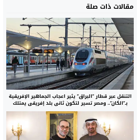
مقالات ذات صلة
التنقل عبر قطار “البراق” يثير اعجاب الجماهير الإفريقية
بـ”الكان”.. ومصر تسير لتكون ثاني بلد إفريقي يمتلك
قطارا فائق السرعة