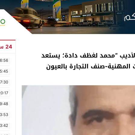
24 ساعة
الأديب “محمد لغظف دادة؛ يستعد
6:56
 المهنية-صنف التجارة بالعيون
5:45
17:30
20:17
9:48
3:53
3:42