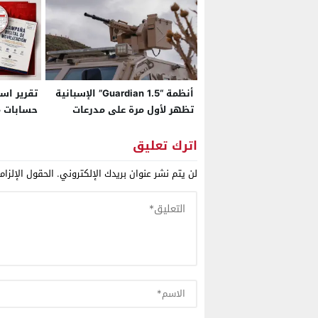
أنظمة “Guardian 1.5” الإسبانية
تقرير اس
تظهر لأول مرة على مدرعات
حسابات من
مغربية خلال مناورات عسكرية
بـ”3
تقودها الولايات المتحدة
حرّضت عل
اترك تعليق
بإفريقيا
لن يتم نشر عنوان بريدك الإلكتروني.
الحقول الإلزام