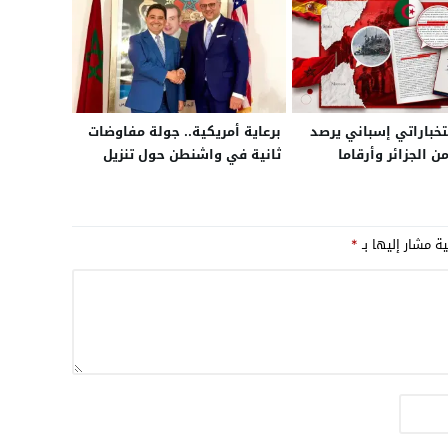
تخباراتي إسباني يرصد
برعاية أمريكية.. جولة مفاوضات
 الجزائر وأرقاما
ثانية في واشنطن حول تنزيل
21+” ضمن حملة رقمية منظمة
الحكم الذاتي في الصحراء
ى اقتحام سبتة
بمشاركة وزراء خارجية المغرب،
الجزائر، موريتانيا وممثل جبهة
ية مشار إليها بـ
*
البوليساريو