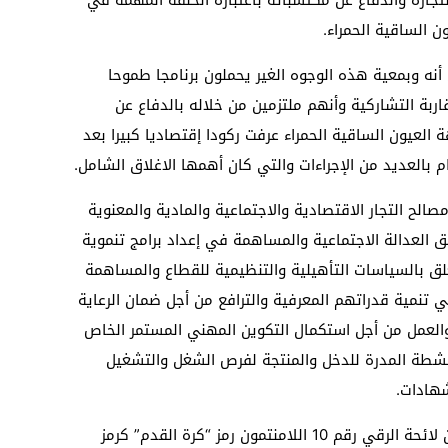
الساقية الحمراء.
نه وبمعية هذه الوجوه الغير يحملون برنامجا طموحا
ربة التشاركية وأنهم ملتزمين من خلاله بالدفاع عن
العيون الساقية الحمراء عرفت ركودا إقتصاديا كبيرا بعد
م بالعديد من الإجراءات والتي كان أهمها الاغلاق الشامل.
الح التجار الاقتصادية والاجتماعية والمادية والمعنوية
 العدالة الاجتماعية والمساهمة في إعداد برامج تنموية
علق بالسياسات التأهيلية والتنظيمية للقطاع والمساهمة
 تنمية قدراتهم المعرفية والترافع من أجل ضمان الرعاية
 والعمل من أجل استكمال التكوين المهني المستمر الخاص
أنشطة المدرة للدخل والمنتجة لفرص الشغل والتشغيل
شهادات.
واختار محمد الأغظف دادة والمترشحين ضمن لائحة الرقي رقم 10 اللامنتمون رمز “كرة القدم” كرمز