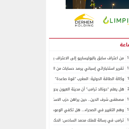
1
من اعتراف سابق بالبوليساريو إلى الاعتراف بسيادة المغرب على الصحراء.. كول
1
تقرير استخباراتي إسباني يرصد حسابات من الجزائر وأرقاما بـ”213+” ضمن حملة رقمية منظمة حرّضت على اقتحام سبتة
وكالة الطاقة الدولية: المغرب “قوة صاعدة” في سوق المعادن الاستراتيجية ال
هل يعلم “دونالد ترامب” أن مدينة العيون بدون ماء؟
1
مصطفى شرف الدين.. حين يراهن حزب الاستقلال على الكفاءة ويمنح الشباب ف
1
وهم التغيير في الصحراء… هل تكفي الوعود الفارغة لصناعة الواقع؟
1
ترامب في رسالة للملك محمد السادس: الحكم الذاتي هو الأساس الوحيد لحل ق