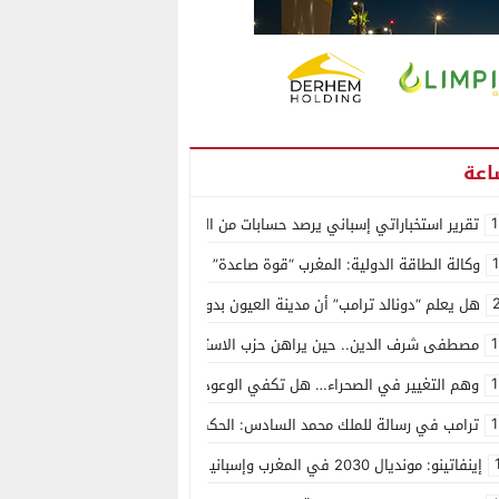
1
تقرير استخباراتي إسباني يرصد حسابات من الجزائر وأرقاما بـ”213+” ضمن حملة رقمية منظمة حرّضت على اقتحام سبتة
وكالة الطاقة الدولية: المغرب “قوة صاعدة” في سوق المعادن الاستراتيجية ال
هل يعلم “دونالد ترامب” أن مدينة العيون بدون ماء؟
1
مصطفى شرف الدين.. حين يراهن حزب الاستقلال على الكفاءة ويمنح الشباب ف
1
وهم التغيير في الصحراء… هل تكفي الوعود الفارغة لصناعة الواقع؟
1
ترامب في رسالة للملك محمد السادس: الحكم الذاتي هو الأساس الوحيد لحل ق
إينفاتينو: مونديال 2030 في المغرب وإسبانيا والبرتغال سيكون “الأجمل في التاريخ”