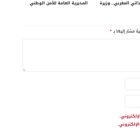
اتي المغربي.. وزيرة
المديرية العامة للأمن الوطني
لندا تستعد لزيارة
تنفي مزاعم “لوفيغارو”
لأحد لمناقشة قضية
الفرنسية بشأن تأخر في البحث
تعزيز العلاقات التجارية
وتؤكد أن مصالحها تتابع القضية
ية مشار إليها بـ
*
بما يفرضه القانون (بلاغ)
لإلكتروني.
لإلكتروني.