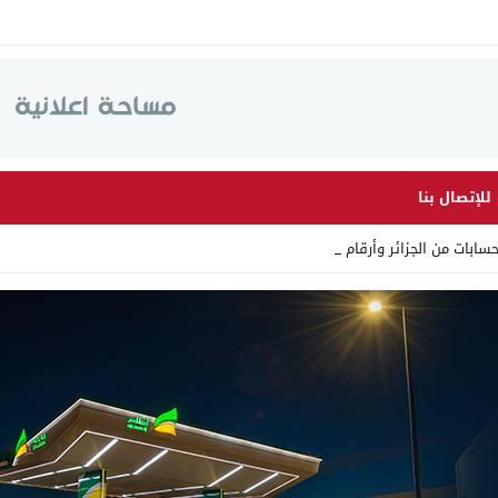
للإتصال بنا
 من الجزائر وأرقاما بـ”213+” _