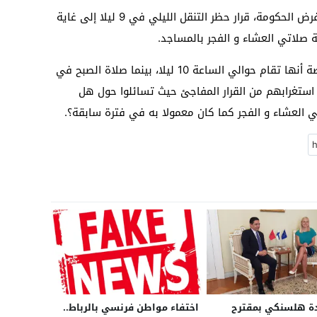
وأبدت شريحة من المواطنين استغرابها من فرض الحكومة، قرار حظر التنقل الليلي في 9 ليلا إلى غاية
ولم تحسم الحكومة مصير صلاة العشاء، خاصة أنها تقام حوالي الساعة 10 ليلا، بينما صلاة الصبح في
 الذين أبدوا استغرابهم من القرار المفاجئ حيث تسائلوا حول هل
العشاء و الفجر كما كان معمولا به في فترة سابقة؟.
دة هلسنكي بمقترح
اختفاء مواطن فرنسي بالرباط..