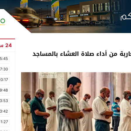
24 ساعة
اربة من أداء صلاة العشاء بالمساجد
5:45
17:30
20:17
9:48
3:53
3:42
11:27