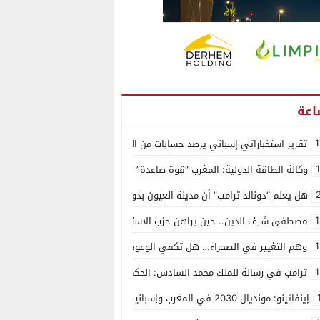
1
تقرير استخباراتي إسباني يرصد حسابات من الجزائر وأرقاما بـ”213+” ضمن حملة رقمية منظمة حرّضت على اقتحام سبتة
وكالة الطاقة الدولية: المغرب “قوة صاعدة” في سوق المعادن الاستراتيجية ال
هل يعلم “دونالد ترامب” أن مدينة العيون بدون ماء؟
1
مصطفى شرف الدين.. حين يراهن حزب الاستقلال على الكفاءة ويمنح الشباب ف
1
وهم التغيير في الصحراء… هل تكفي الوعود الفارغة لصناعة الواقع؟
1
ترامب في رسالة للملك محمد السادس: الحكم الذاتي هو الأساس الوحيد لحل ق
إينفاتينو: مونديال 2030 في المغرب وإسبانيا والبرتغال سيكون “الأجمل في التاريخ”