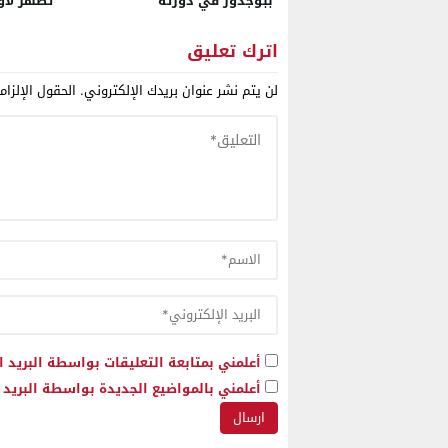
ببوجدور في دورته
تظهر لأو
السادسة..ليلة رمضانية
مغربية خ
تستنطق الذاكرة الحسانية
تقودها ا
اترك تعليق
وتفكك سرديات الدراسات
بإفريقيا
لن يتم نشر عنوان بريدك الإلكتروني.
الحقول الإلزام
الكولونيالية
أعلمني بمتابعة التعليقات بواسطة البريد ا
أعلمني بالمواضيع الجديدة بواسطة البريد ا