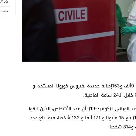
17:55
2:21
2:09
16:15
0:49
1:09
17:20
6:58
أعلنت وزارة الصحة، اليوم الأربعاء عن تسجيل 9ألف و153إصابة جديدة بفيروس كورونا المستجد، و
وذكرت الوزارة في النشرة اليومية لنتائج الرصد الوبائي لـ(كوفيد-19)، أن عدد الأشخاص، الذين تلقوا
الجرعة الأولى من اللقاح المضاد لـ(كوفيد-19) بلغ 15 مليونا و 171 ألفا و 132 شخصا، فيما بلغ عدد