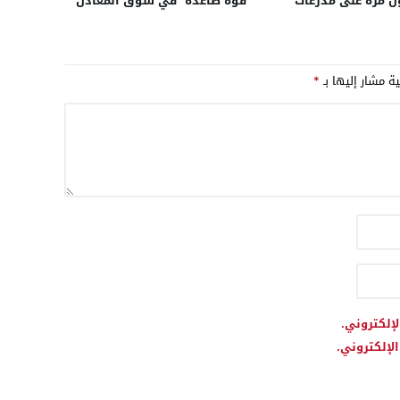
ل مرة على مدرعات
“قوة صاعدة” في سوق المعادن
لال مناورات عسكرية
الاستراتيجية العالمية بفضل
لولايات المتحدة
الفوسفاط والكوبالت
واستثماراته في صناعة
ية مشار إليها بـ
*
البطاريات
لإلكتروني.
لإلكتروني.