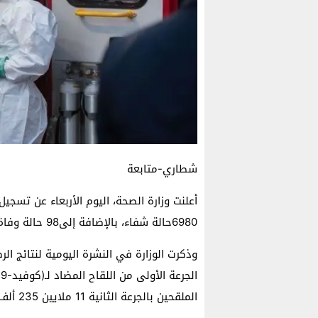
شطاري-متابعة
6980حالة شفاء، بالإضافة إلى98 حالة وفاة خلال الـ24 ساعة الماضية.
الملقحين بالجرعة الثانية 11 ملايين 235 ألف و814 شخصا.