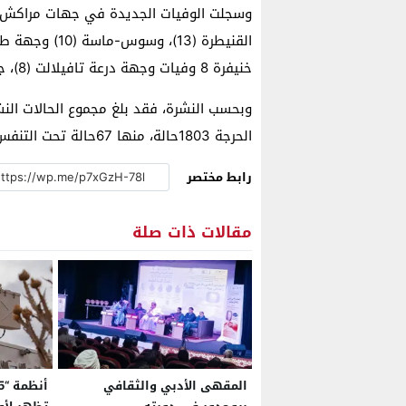
خنيفرة 8 وفيات وجهة درعة تافيلالت (8)، جهة العيون الساقية الحمراء2، وجهة فاس مكناس ( 6)
الحرجة 1803حالة، منها 67حالة تحت التنفس الاصطناعي الاختراقي.
رابط مختصر
مقالات ذات صلة
المقهى الأدبي والثقافي