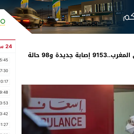
24 ساعة
آخر تطورات انتشار كورونا في المغرب..9153 إصابة جديدة و98 حالة
5:45
17:30
20:17
9:48
3:53
3:42
11:27