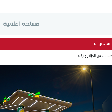
للإتصال بنا
 من الجزائر وأرقاما بـ”213+” _