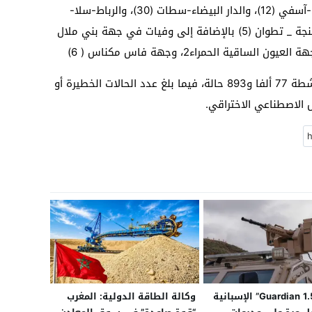
وسجلت الوفيات الجديدة في جهات مراكش-آسفي (12)، والدار البيضاء-سطات (30)، والرباط-سلا-
القنيطرة (13)، وسوس-ماسة (10) وجهة طنجة _ تطوان (5) بالإضافة إلى وفيات في جهة بني ملال
وبحسب النشرة، فقد بلغ مجموع الحالات النشطة 77 ألفا و893 حالة، فيما بلغ عدد الحالات الخطيرة أو
أنظمة “Guardian 1.5” الإسبانية
وكالة الطاقة الدولية: المغرب