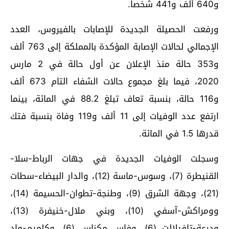
و640 ألف و441 شخصا.
ورفعت الحصيلة الجديدة للإصابات بالفيروس، العدد
الإجمالي لحالات الإصابة المؤكدة بالمملكة إلى 763 ألف
و353 حالة منذ الإعلان عن أول حالة في 2 مارس
2020، فيما بلغ مجموع حالات الشفاء التام 673 ألف
و116 حالة، بنسبة تعاف تبلغ 88.2 في المائة، بينما
ارتفع عدد الوفيات إلى 11 ألف و119 وفاة بنسبة فتك
قدرها 1.5 في المائة.
وسجلت الوفيات الجديدة في جهات الرباط-سلا-
القنيطرة (7)، وسوس-ماسة (12)، والدار البيضاء-سطات
(21)، وجهة الشرق (9)، وطنجة-تطوان-الحسيمة (14)،
وومراكش-آسفي (10)، وبني ملال-خنيفرة (13)،
ودرعة-تافيلالت (6)، وفاس مكناس (6)، وكلميم-واد