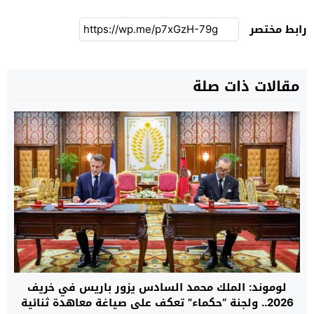
رابط مختصر
مقالات ذات صلة
لوموند: الملك محمد السادس يزور باريس في خريف
2026.. ولجنة “حكماء” تعكف على صياغة معاهدة ثنائية