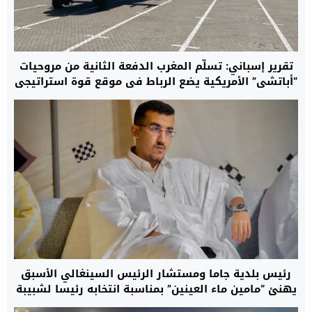
تقرير إسباني: تسلُّم المغرب الدفعة الثانية من مروحيات
“أباتشي” الأمريكية يضع الرباط في موقع قوة استراتيجي
ويقرب قواته من معايير جيوش حلف “الناتو”
رئيس بلدية جاما ومستشار الرئيس السينغالي الأسبق
يهنئ “مامين ماء العينين” بمناسبة انتخابه رئيسا لشبيبة
حزب الغزالة