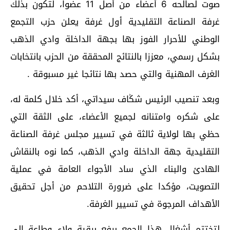
صوت لصالحه 6 أعضاء من أصل 11 عضوا، لتكون بذلك
غرفة الصناعة التقليدية أول غرفة يعلن حزب التجمع
الوطني للأحرار الفوز بها بجهة الداخلة وادي الذهب
بشكل رسمي، معززا بالنتائج المحققة من الحزب بانتخابات
الغرف المهنية والتي حصد بها نتائجا غير مسبوقة .
وبعد تنصيب الرئيس شݣاف سيداتي، أكد خلال كلمة له،
على شكره وامتنانه لجميع الأعضاء، على الثقة التي
حظي بها لولاية ثالثة في تسيير مجلس غرفة الصناعة
التقليدية جهة الداخلة وادي الذهب، كما نوه بالنقاش
الهادئ والبناء الذي ساد الأجواء العامة في عملية
التصويت، مؤكدا على ضرورة التلاحم من أجل تحقيق
الأهداف المرجوة في تسيير الغرفة.
لتختتم أشغال هذا الجمع برفع برقية ولاء وطاعة إلى