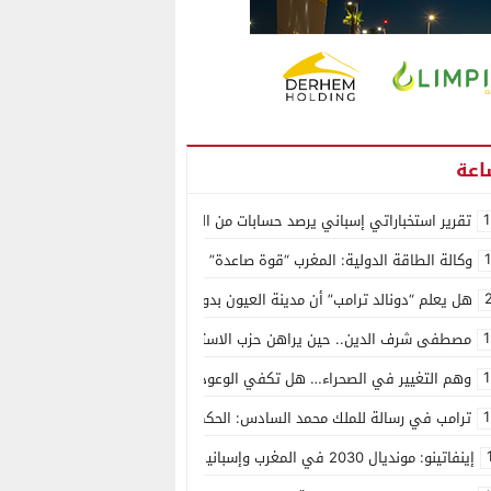
1
تقرير استخباراتي إسباني يرصد حسابات من الجزائر وأرقاما بـ”213+” ضمن حملة رقمية منظمة حرّضت على اقتحام سبتة
وكالة الطاقة الدولية: المغرب “قوة صاعدة” في سوق المعادن الاستراتيجية ال
هل يعلم “دونالد ترامب” أن مدينة العيون بدون ماء؟
1
مصطفى شرف الدين.. حين يراهن حزب الاستقلال على الكفاءة ويمنح الشباب ف
1
وهم التغيير في الصحراء… هل تكفي الوعود الفارغة لصناعة الواقع؟
1
ترامب في رسالة للملك محمد السادس: الحكم الذاتي هو الأساس الوحيد لحل ق
إينفاتينو: مونديال 2030 في المغرب وإسبانيا والبرتغال سيكون “الأجمل في التاريخ”