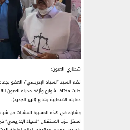
شطاري-العيون:
نظم السيد “لسياد الإدريسي”، العضو بجماعة 
جابت مختلف شوارع وأزقة مدينة العيون القد
دعايته الانتخابية بشارع (البير الجديد).
وشارك في هذه المسيرة العشرات من شباب وش
لممثل حزب الاستقلال “لسياد الإدريسي” في 
ينهجها معهم، ووقوفه الدائم لحلحلة المش