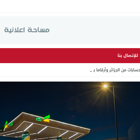
للإتصال بنا
الجزائر وأرقاما بـ”213+” ضمن حمل _