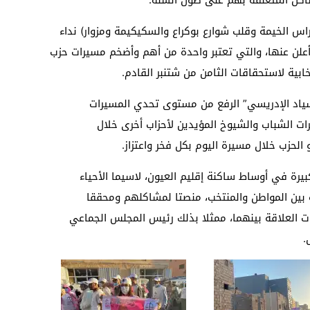
 ساكنة أحياء (البير الجديد والوحدة 1 وراس الخيمة وقلب شوارع بوكراع والسكيكيمة ومزوار) نداء
أعلن عنها، والتي تعتبر واحدة من أهم وأضخم مسيرات حزب
خابية لاستحقاقات الثامن من شتنبر القادم.
سياد الإدريسي” الرفع من مستوى تحدي المسيرات
رات الشباب والشيوخ المؤيدين لأحزاب أخرى خلال
الحزب خلال مسيرة اليوم بكل فخر واعتزاز.
رة في أوساط ساكنة إقليم العيون، لاسيما الأحياء
 بين المواطن والمنتخب، منصتا لمشاكلهم ومحققا
 العلاقة بينهما، ممثلا بذلك رئيس المجلس الجماعي
.