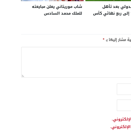
لدولي بعد تأهل
شاب موريتاني يعلن مبايعته
 إلى ربع نهائي كأس
للملك محمد السادس
لمغرب لم يعد “مفاجأة”
صعبا في كرة القدم
ية مشار إليها بـ
*
لإلكتروني.
لإلكتروني.