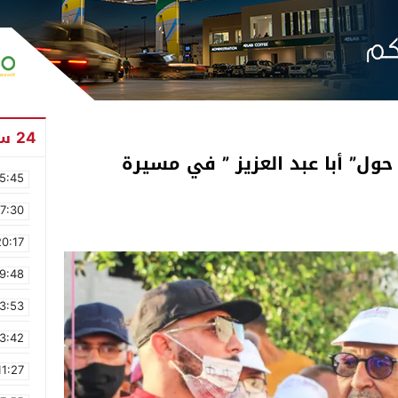
24 ساعة
 حول” أبا عبد العزيز ” في مسيرة
5:45
17:30
20:17
9:48
3:53
3:42
11:27