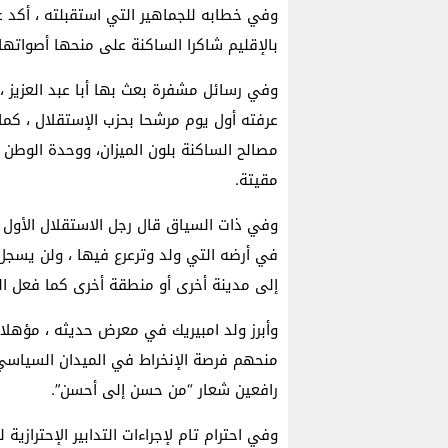
وفي خطابه للجماهير التي استقبلته ، أكد ع
بالإقليم شاكرا الساكنة على منحها أصواته
وفي رسائل مشفرة بعث بها أبا عبد العزيز ،
عرفته أول يوم مرشحا بحزب الإستقلال ، كم
مصالح الساكنة بلون الميزان، ووحدة الوطن و
مقيتة.
وفي ذات السياق قال رجل الاستقلال الأول بب
في أرضه التي ولد وترعرع فيها ، ولن يسجل 
إلى مدينة أخرى أو منطقة أخرى كما فعل ا
وأبرز ولد امبيريك في معرض حديثه ، مؤهلا
منحهم فرصة الإنخراط في الميدان السياسي 
رافعين شعار “من حسن إلى أحسن”.