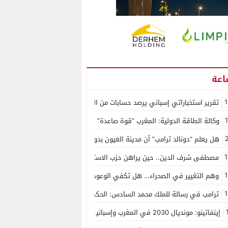
1
تقرير استخباراتي إسباني يرصد حسابات من الجزائر وأرقاما بـ”213+” ضمن حملة رقمية منظمة حرّضت على اقتحام سبتة
وكالة الطاقة الدولية: المغرب “قوة صاعدة” في سوق المعادن الاستراتيجية ال
هل يعلم “دونالد ترامب” أن مدينة العيون بدون ماء؟
1
مصطفى شرف الدين.. حين يراهن حزب الاستقلال على الكفاءة ويمنح الشباب ف
1
وهم التغيير في الصحراء… هل تكفي الوعود الفارغة لصناعة الواقع؟
1
ترامب في رسالة للملك محمد السادس: الحكم الذاتي هو الأساس الوحيد لحل ق
إينفاتينو: مونديال 2030 في المغرب وإسبانيا والبرتغال سيكون “الأجمل في التاريخ”