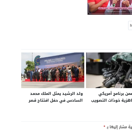
من برنامج أمريكي
ولد الرشيد يمثل الملك محمد
هزية خوذات التصويب
السادس في حفل افتتاح قصر
الذكية لمقاتلات “إف-16” وتعزيز
المؤتمرات “عمر بونغو أونديمبا”
قتالية حتى عام 2032
بالغابون
ية مشار إليها بـ
*