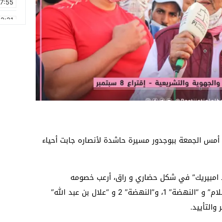
17:55
2:21
2:09
16:15
0:49
1:09
17:20
6:58
اء أمس الجمعة ببوجدور مسيرة حاشدة لأنصاره جابت أحياء
لد امبيريك” في شكل حضاري و راق، أرعب خصومه
السياسيين، حيث استقبلت ساكنة أحياء “السلام” و “النهضة” 1، و”النهضة” 2 و “علال بن عبد الله”
والتأييد.