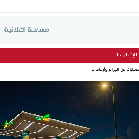
للإتصال بنا
 الجزائر وأرقاما بـ”213+” ضمن ح _