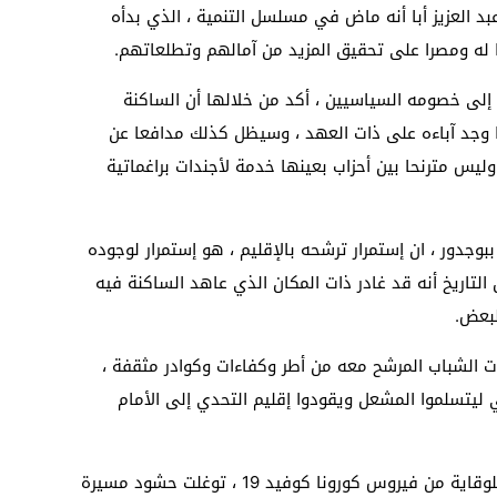
بد العزيز أبا أنه ماض في مسلسل التنمية ، الذي بدأه
ا له ومصرا على تحقيق المزيد من آمالهم وتطلعاتهم.
 إلى خصومه السياسيين ، أكد من خلالها أن الساكنة
ا وجد آباءه على ذات العهد ، وسيظل كذلك مدافعا عن
ليس مترنحا بين أحزاب بعينها خدمة لأجندات براغماتية
وجدور ، ان إستمرار ترشحه بالإقليم ، هو إستمرار لوجوده
التاريخ أنه قد غادر ذات المكان الذي عاهد الساكنة فيه
لبعض.
ت الشباب المرشح معه من أطر وكفاءات وكوادر مثقفة ،
ليتسلموا المشعل ويقودوا إقليم التحدي إلى الأمام
وفي احترام تام لإجراءات التدابير الإحترازية للوقاية من فيروس كورونا كوفيد 19 ، توغلت حشود مسيرة