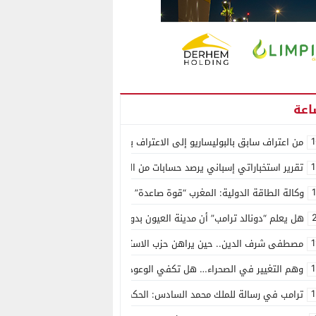
1
من اعتراف سابق بالبوليساريو إلى الاعتراف بسيادة المغرب على الصحراء.. كول
1
تقرير استخباراتي إسباني يرصد حسابات من الجزائر وأرقاما بـ”213+” ضمن حملة رقمية منظمة حرّضت على اقتحام سبتة
وكالة الطاقة الدولية: المغرب “قوة صاعدة” في سوق المعادن الاستراتيجية ال
هل يعلم “دونالد ترامب” أن مدينة العيون بدون ماء؟
1
مصطفى شرف الدين.. حين يراهن حزب الاستقلال على الكفاءة ويمنح الشباب ف
1
وهم التغيير في الصحراء… هل تكفي الوعود الفارغة لصناعة الواقع؟
1
ترامب في رسالة للملك محمد السادس: الحكم الذاتي هو الأساس الوحيد لحل ق