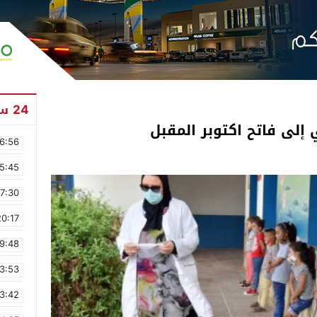
24 ساعة
إلى فاتح اكتوبر المقبل
6:56
5:45
17:30
20:17
9:48
3:53
3:42