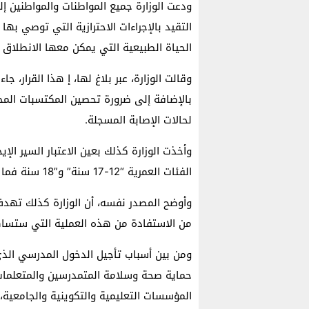
ودعت الوزارة جميع المواطنات والمواطنين إل
التقيد بالإجراءات الاحترازية التي توصي به
الحياة الطبيعية التي يمكن معها الانطلاق
وقالت الوزارة، عبر بلاغ لها، إ هذا القرار، ج
لحالات الإصابة المسجلة.
وأخذت الوزارة كذلك بعين الاعتبار السير الإ
الفئات العمرية “12-17 سنة” و”18 سنة فما فوق” بشكل خاص،
وأوضح المصدر نفسه، أن الوزارة كذلك تهد
من الاستفادة من هذه العملية التي ستساه
ومن بين أسباب تأجيل الدخول المدرسي الذي
حماية صحة وسلامة المتمدرسين والمتعلمات و
المؤسسات التعليمية والتكوينية والجامعية