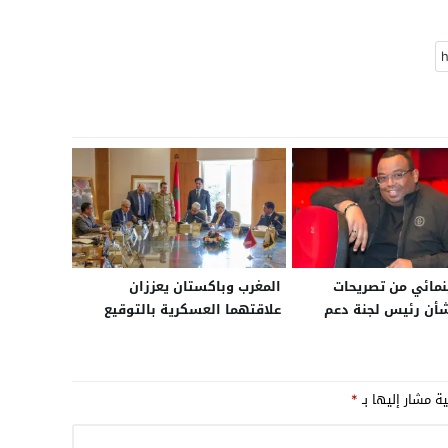
مائي من تصريحات
المغرب وباكستان يعززان
شأن رئيس لجنة دعم
علاقتهما العسكرية بالتوقيع
 السينمائية
على مذكرة تفاهم في التعاون
الدفاعي
ية مشار إليها بـ
*