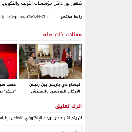
ظهور بؤر داخل مؤسسات التربية والتكوين.
رابط مختصر
مقالات ذات صلة
اجتماع في باريس بين رئيس
غضب سين
الأركان الفرنسي والمفتش
“حيكر” ب
العام للجيش المغربي
الإنتاجات
اترك تعليق
لن يتم نشر عنوان بريدك الإلكتروني.
الحقول الإلزام