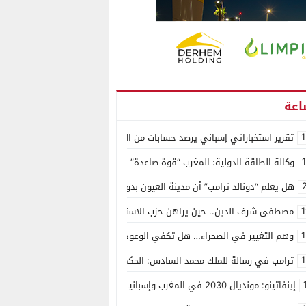
1
تقرير استخباراتي إسباني يرصد حسابات من الجزائر وأرقاما بـ”213+” ضمن حملة رقمية منظمة حرّضت على اقتحام سبتة
وكالة الطاقة الدولية: المغرب “قوة صاعدة” في سوق المعادن الاستراتيجية ال
هل يعلم “دونالد ترامب” أن مدينة العيون بدون ماء؟
1
مصطفى شرف الدين.. حين يراهن حزب الاستقلال على الكفاءة ويمنح الشباب ف
1
وهم التغيير في الصحراء… هل تكفي الوعود الفارغة لصناعة الواقع؟
1
ترامب في رسالة للملك محمد السادس: الحكم الذاتي هو الأساس الوحيد لحل ق
إينفاتينو: مونديال 2030 في المغرب وإسبانيا والبرتغال سيكون “الأجمل في التاريخ”