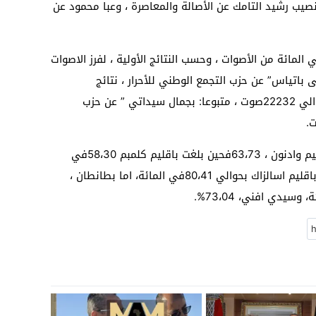
من نصيب رشيد التامك عن الأصالة والمعاصرة ، وعبا محمود عن
قليم سيدي إفني وبعد فرز اكثر من 80في المائة من الأصوات ، وحسب النتائج الأولية ، لفرز الاصوات
باتياس” عن حزب التجمع الوطني للأحرار ، نتائج
الانتخابات البرلمانية بإقليم سيدي افني بحوالي 22232صوت ، متبوعا: بجمال سيداتي ” عن حزب
وبلغت نسبة المشاركة على صعيد جهة كلميم وادنون ، 63،73فحين بلغت باقليم كلمبم 58،30في
المائة، لتصل اقصاها او نسبة مرتفعة، جدا باقليم اسالزاك بحوالي 80،41في المائة، اما بطانطان ،