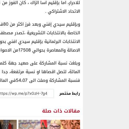
للاحرار، اما بإقليم اسا الزاك ، كان الفوز 
الاتحاد الاشتراكي .
وبإ
الخاصة بالانتخابات التشريعية ،تصدر مصطفى 
الاصالة والمعاصرة بحوالي 17508من الاصوات.
فنسبة المشاركة وصلت الى 54،07في المائة، وسيدي افني، 73،04%.
رابط مختصر
مقالات ذات صلة