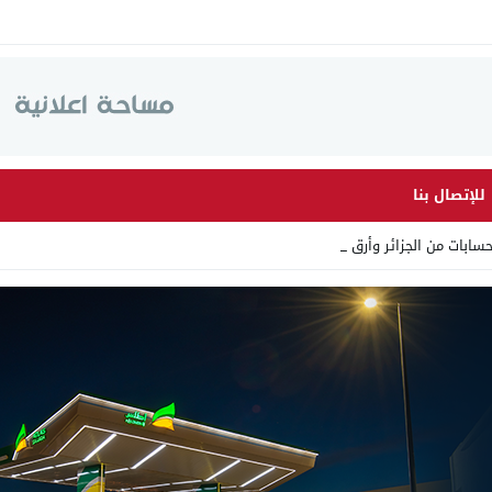
للإتصال بنا
ت من الجزائر وأرقاما بـ”213 _