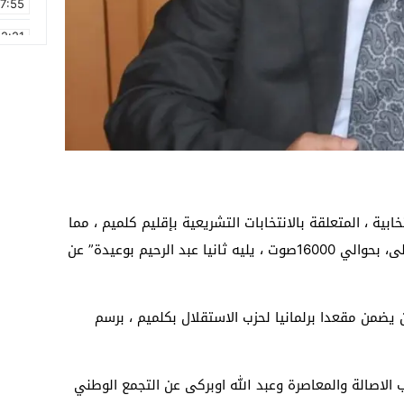
17:55
2:21
2:09
16:15
0:49
1:09
17:20
خابية ، المتعلقة بالانتخابات التشريعية بإقليم كلميم ، مما
6:58
مكن محمد الصباري ” من الفوز بالمرتبة الأولى، بحوالي 16000صوت ، يليه ثانيا عبد الرحيم بوعيدة” عن
ع بذلك ان يضمن مقعدا برلمانيا لحزب الاستقلال بكلميم ، برسم
ب الاصالة والمعاصرة وعبد الله اوبركى عن التجمع الوطني