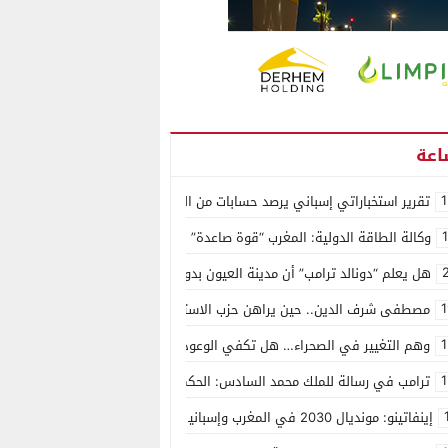
1
تقرير استخباراتي إسباني يرصد حسابات من الجزائر وأرقاما بـ”213+” ضمن حملة رقمية منظمة حرّضت على اقتحام سبتة
وكالة الطاقة الدولية: المغرب “قوة صاعدة” في سوق المعادن الاستراتيجية ال
هل يعلم “دونالد ترامب” أن مدينة العيون بدون ماء؟
1
مصطفى شرف الدين.. حين يراهن حزب الاستقلال على الكفاءة ويمنح الشباب ف
1
وهم التغيير في الصحراء… هل تكفي الوعود الفارغة لصناعة الواقع؟
1
ترامب في رسالة للملك محمد السادس: الحكم الذاتي هو الأساس الوحيد لحل ق
إينفاتينو: مونديال 2030 في المغرب وإسبانيا والبرتغال سيكون “الأجمل في التاريخ”