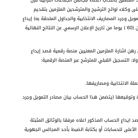
ى وكلاء لوائح الترشيح والمترشحين الملزمين بتقديم
ويل وجرد المصاريف الانتخابية والجداول الملحقة به) إيداع
هذه الحسابات لدى المجلس داخل أجل ستين (60 ) يوما من تاريخ الإعلان الرسمي عن النتائج النهائية
رهن اشارة الملزمين المعنيين منصة رقمية قصد إيداع
لا: التسجيل القبلي للمترشح عبر المنصة الرقمية:
ملة الانتخابية ومصاريفها.
ة وتوقيعها (يتضمن هذا الحساب بيان مصادر التمويل وجرد
د ايداع الحساب المذكور اعلاه مرفقا بالوثائق المثبتة
 الأعلى للحسابات أو بكتابة الضبط بأحد المجالس الجهوية