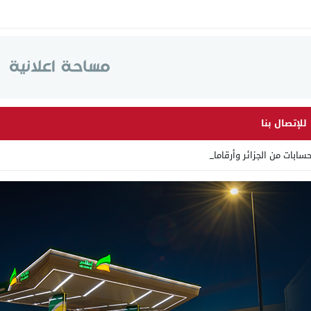
للإتصال بنا
من الجزائر وأرقاما بـ”213+” ض _