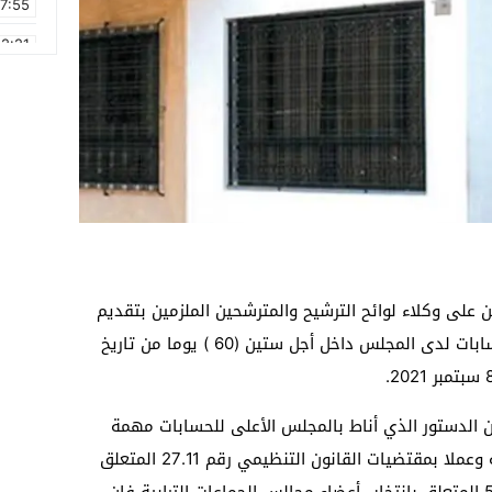
17:55
2:21
2:09
16:15
0:49
1:09
17:20
6:58
ن على وكلاء لوائح الترشيح والمترشحين الملزمين بتقديم
حسابات حملاتهم الانتخابية إيداع هذه الحسابات لدى المجلس داخل أجل ستين (60 ) يوما من تاريخ
ح البلاغ أنه طبقا لأحكام الفصل 147 من الدستور الذي أناط بالمجلس الأعلى للحسابات مهمة
فحص النفقات المتعلقة بالعمليات الانتخابية وعملا بمقتضيات القانون التنظيمي رقم 27.11 المتعلق
بمجلس النواب والقانون التنظيمي رقم 59.11 المتعلق بانتخاب أعضاء مجالس الجماعات الترابية فإن