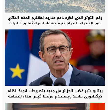
رغم التوتر الذي فجّره دعم مدريد لمقترح الحكم الذاتي
في الصحراء.. الجزائر تبرم صفقة لشراء ثماني طائرات
عسكرية من طراز C295 من إسبانيا
ريتايو يثير غضب الجزائر من جديد بتصريحات قوية: نظام
ديكتاتوري فاسد ويستخدم فرنسا كبش فداء لإخفاقه
الداخلي