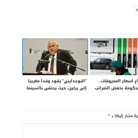
ع أسعار المحروقات..
“البوجدايني” يقود وفدا مغربيا
حكومة بخفض الضرائب
إلى برلين، حيث يحتفى بالسينما
مش الأرباح لشركات
المغربية
إنقاذ القدرة الشرائية
ية مشار إليها بـ
*