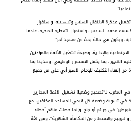
ماعيا”.
”تفعيل مذكرة الانتقال السلس وتسهيله، واستقرار
مؤسسة محمد السادس، واستمرار التغطية الصحية، عندما
به، ويكون في حالة بحث عن مسجد آخر”.
لاجتماعية والإدارية، وصيغة تشغيل الأئمة والمؤذنين
عليم العتيق، بما يكفل الاستقرار الوظيفي، وتنديدا بما
رة من إنهاء التكليف للإمام الأسير أبي علي من جميع
 في المغرب لـ”تصحيح وضعية تشغيل الأئمة المجازين
مية في تسوية وضعية كل قيمي المساجد المكلفين، مع
لمتورطين في جرائم أو جنح، وإنما حصلت منهم أخطاء
ر والتوبيخ والاقتطاع من المكافأة الشهرية”، وفق لغة