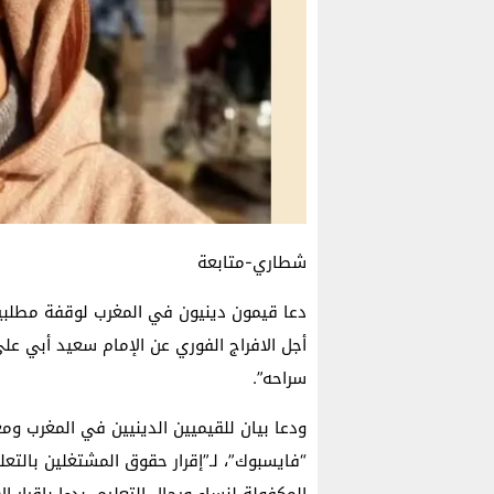
شطاري-متابعة
أجل الافراج الفوري عن الإمام سعيد أبي ع
سراحه”.
ودعا بيان للقيميين الدينيين في المغرب و
“فايسبوك”، لـ”إقرار حقوق المشتغلين بالتع
المكفولة لنساء ورجال التعليم، بدءا بإقرار 