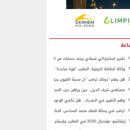
1
تقرير استخباراتي إسباني يرصد حسابات من الجزائر وأرقاما بـ”213+” ضمن حملة رقمية منظمة حرّضت على اقتحام سبتة
وكالة الطاقة الدولية: المغرب “قوة صاعدة” في سوق المعادن الاستراتيجية ال
هل يعلم “دونالد ترامب” أن مدينة العيون بدون ماء؟
1
مصطفى شرف الدين.. حين يراهن حزب الاستقلال على الكفاءة ويمنح الشباب ف
1
وهم التغيير في الصحراء… هل تكفي الوعود الفارغة لصناعة الواقع؟
1
ترامب في رسالة للملك محمد السادس: الحكم الذاتي هو الأساس الوحيد لحل ق
إينفاتينو: مونديال 2030 في المغرب وإسبانيا والبرتغال سيكون “الأجمل في التاريخ”