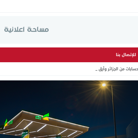
للإتصال بنا
ت من الجزائر وأرقاما بـ”213+_