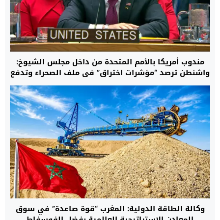
مندوب أمريكا بالأمم المتحدة من داخل مجلس الشيوخ:
واشنطن ترصد “مؤشرات اختراق” في ملف الصحراء وتدفع
بالمسار الأممي نحو تسوية واقعية تنهي نزاع الخمسة
عقود
وكالة الطاقة الدولية: المغرب “قوة صاعدة” في سوق
المعادن الاستراتيجية العالمية بفضل الفوسفاط