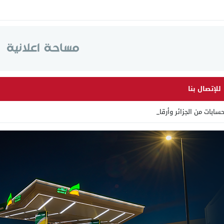
للإتصال بنا
 من الجزائر وأرقاما بـ”213+” _