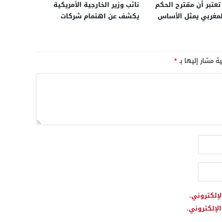
عتبر أن مقترح الحكم
نائب وزير الخارجية الأمريكية
لمغربي يمثل الأساس
يكشف عن اهتمام شركات
دية ومصداقية
أمريكية بتحويل مدينة الداخلة
ة لحل نزاع الصحراء
إلى منصة إقليمية لاحتضان مركز
بيانات
ية مشار إليها بـ
*
لإلكتروني.
لإلكتروني.