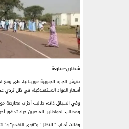
شطاري-متابعة
تعيش الجارة الجنوبية موريتانيا، على وقع 
أسعار المواد الاستهلاكية، في ظل تردي عد
وفي السياق ذاته، طالبت أحزاب معارضة موري
ومطالب المواطنين الغاضبين جراء تدهور أحو
وقالت أحزاب ” التكتل” و”قوى التقدم” و”ال