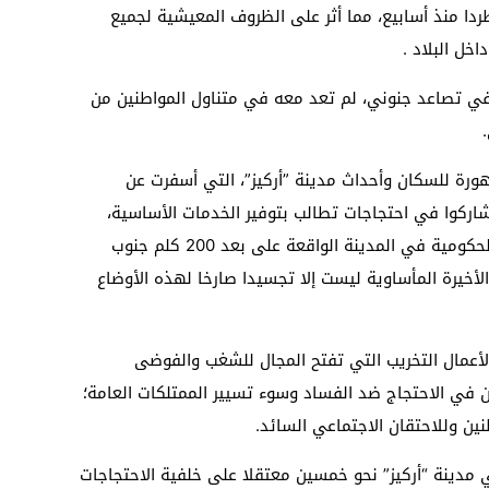
دا منذ أسابيع، مما أثر على الظروف المعيشية لجميع
خل البلاد .
 في تصاعد جنوني، لم تعد معه في متناول المواطنين من
هورة للسكان وأحداث مدينة ”أركيز”، التي أسفرت عن
ركوا في احتجاجات تطالب بتوفير الخدمات الأساسية،
تخللتها أعمال شغب وتخريب لبعض المراكز الحكومية في المدينة الواقعة على بعد 200 كلم جنوب
لأخيرة المأساوية ليست إلا تجسيدا صارخا لهذه الأوضاع
لأعمال التخريب التي تفتح المجال للشغب والفوضى
ن في الاحتجاج ضد الفساد وسوء تسيير الممتلكات العامة؛
ين وللاحتقان الاجتماعي السائد.
مدينة “أركيز” نحو خمسين معتقلا على خلفية الاحتجاجات