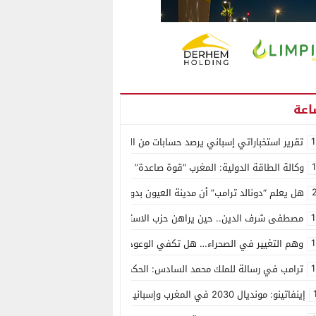
1
تقرير استخباراتي إسباني يرصد حسابات من الجزائر وأرقاما بـ”213+” ضمن حملة رقمية منظمة حرّضت على اقتحام سبتة
وكالة الطاقة الدولية: المغرب “قوة صاعدة” في سوق المعادن الاستراتيجية ال
هل يعلم “دونالد ترامب” أن مدينة العيون بدون ماء؟
1
مصطفى شرف الدين.. حين يراهن حزب الاستقلال على الكفاءة ويمنح الشباب ف
1
وهم التغيير في الصحراء… هل تكفي الوعود الفارغة لصناعة الواقع؟
1
ترامب في رسالة للملك محمد السادس: الحكم الذاتي هو الأساس الوحيد لحل ق
إينفاتينو: مونديال 2030 في المغرب وإسبانيا والبرتغال سيكون “الأجمل في التاريخ”